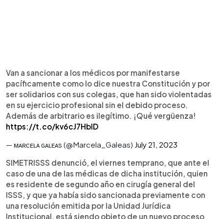
Van a sancionar a los médicos por manifestarse
pacíficamente como lo dice nuestra Constitución y por
ser solidarios con sus colegas, que han sido violentadas
en su ejercicio profesional sin el debido proceso.
Además de arbitrario es ilegítimo. ¡Qué vergüenza!
https://t.co/kv6cJ7HbID
— ᴍᴀʀᴄᴇʟᴀ ɢᴀʟᴇᴀs (@Marcela_Galeas)
July 21, 2023
SIMETRISSS denunció, el viernes temprano, que ante el
caso de una de las médicas de dicha institución, quien
es residente de segundo año en cirugía general del
ISSS, y que ya había sido sancionada previamente con
una resolución emitida por la Unidad Jurídica
Institucional, está siendo objeto de un nuevo proceso