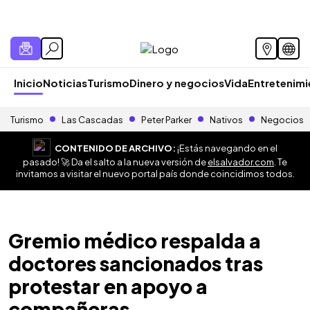
Inicio
Noticias
Turismo
Dinero y negocios
Vida
Entretenim
Turismo
Las Cascadas
Peter Parker
Nativos
Negocios
CONTENIDO DE ARCHIVO:
¡Estás navegando en el
pasado! 🚀 Da el salto a la nueva versión de
elsalvador.com
. Te
invitamos a visitar el nuevo portal país donde coincidimos todos.
Gremio médico respalda a
doctores sancionados tras
protestar en apoyo a
compañeras