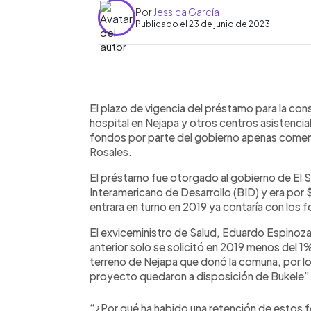
Por
Jessica García
Publicado el 23 de junio de 2023
0:00
Facebook
Twitter
►
Escuchar artículo
El plazo de vigencia del préstamo para la con
hospital en Nejapa y otros centros asistencia
fondos por parte del gobierno apenas comenz
Rosales.
El préstamo fue otorgado al gobierno de El 
Interamericano de Desarrollo (BID) y era por 
entrara en turno en 2019 ya contaría con los 
El exviceministro de Salud, Eduardo Espinoz
anterior solo se solicitó en 2019 menos del 1% 
terreno de Nejapa que donó la comuna, por l
proyecto quedaron a disposición de Bukele”
“¿Por qué ha habido una retención de estos f