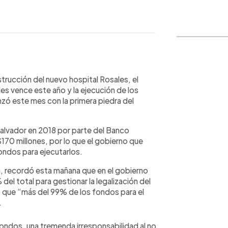
WhatsApp
Copiar link
strucción del nuevo hospital Rosales, el
les vence este año y la ejecución de los
ó este mes con la primera piedra del
Salvador en 2018 por parte del Banco
$170 millones, por lo que el gobierno que
fondos para ejecutarlos.
a, recordó esta mañana que en el gobierno
del total para gestionar la legalización del
o que “más del 99% de los fondos para el
.
ondos, una tremenda irresponsabilidad al no