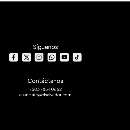
Síguenos
Contáctanos
+503 7854 0662
anunciate@elsalvador.com