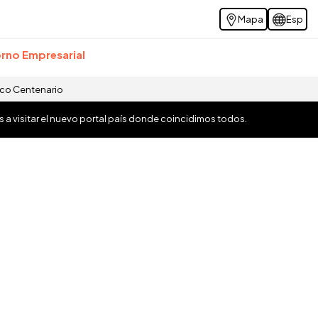
Mapa
Esp
rno Empresarial
ico Centenario
os a visitar el nuevo portal país donde coincidimos todos.