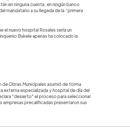
tán en ninguna cuenta, en ningún banco
del mandatario a su llegada de la “primera
e el nuevo hospital Rosales sería un
uinquenio Bukele apenas ha colocado la
ón de Obras Municipales asumió de forma
ta externa especializada y hospital de día del
eclara "desierto" el proceso para seleccionar
res empresas precalificadas presentaron sus