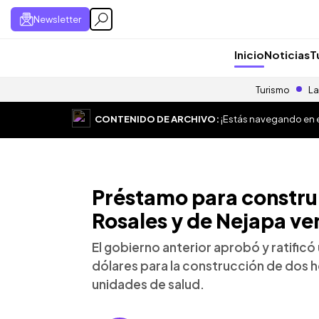
Newsletter
Inicio
Noticias
T
Turismo
La
CONTENIDO DE ARCHIVO:
¡Estás navegando en el
Préstamo para construi
Rosales y de Nejapa ve
El gobierno anterior aprobó y ratific
dólares para la construcción de dos h
unidades de salud.