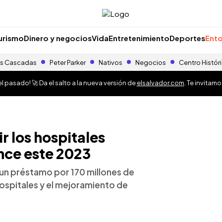
urismo
Dinero y negocios
Vida
Entretenimiento
Deportes
Ento
s Cascadas
Peter Parker
Nativos
Negocios
Centro Histór
 pasado! 🚀 Da el salto a la nueva versión de
elsalvador.com
. Te invitam
r los hospitales
nce este 2023
ó un préstamo por 170 millones de
ospitales y el mejoramiento de