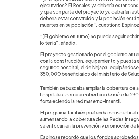
ejecutarlos? El Rosales ya debería estar cons
y que son parte del proyecto ya deberían esta
debería estar construido y la población está 
muertes en su población”, cuestionó Espinoz
“(El gobierno en turno) no puede seguir echánd
lo tenía”, añadió.
El proyecto gestionado por el gobierno anterio
con la construcción, equipamiento y puesta e
segundo hospital, el de Nejapa, equipándose
350,000 beneficiarios del ministerio de Salu
También se buscaba ampliar la cobertura de 
hospitales, con una cobertura de más de 290,
fortaleciendo la red materno-infantil.
El programa también pretendía consolidar el 
aumentando la cobertura de las Redes Integra
se enfocan en la prevención y promoción de la
Espinosa recordó que los fondos aprobados lo