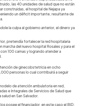
truido, las 40 unidades de salud que no están
r construidas, el hospital de Nejapa ya
teniendo un déficit importante, resultante de
a.
ole la culpa al gobierno anterior, el dinero ya
r, pretendía fortalecer la red hospitalaria
n marcha del nuevo hospital Rosales y para el
 con 100 camas y logrando atender a
d.
atención de ginecobstetricia en ocho
000 personas lo cual contribuirá a seguir
modelo de atención ambulatoria en red,
das e Integrales de Servicios de Salud que
 salud en San Salvador.
s posee el financiador, en este caso el BID: