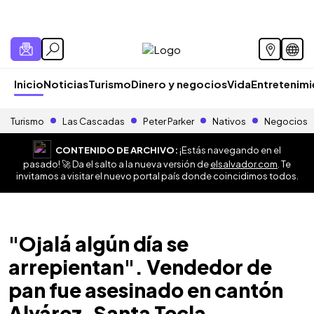
Inicio
Noticias
Turismo
Dinero y negocios
Vida
Entretenim
Turismo
Las Cascadas
Peter Parker
Nativos
Negocios
CONTENIDO DE ARCHIVO:
¡Estás navegando en el
pasado! 🚀 Da el salto a la nueva versión de
elsalvador.com
. Te
invitamos a visitar el nuevo portal país donde coincidimos todos.
"Ojalá algún día se
arrepientan". Vendedor de
pan fue asesinado en cantón
Alvárez, Santa Tecla