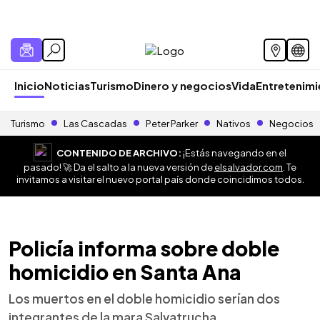
Inicio
Noticias
Turismo
Dinero y negocios
Vida
Entretenim
Turismo
Las Cascadas
Peter Parker
Nativos
Negocios
CONTENIDO DE ARCHIVO:
¡Estás navegando en el
pasado! 🚀 Da el salto a la nueva versión de
elsalvador.com
. Te
invitamos a visitar el nuevo portal país donde coincidimos todos.
Policía informa sobre doble
homicidio en Santa Ana
Los muertos en el doble homicidio serían dos
integrantes de la mara Salvatrucha.