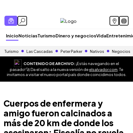
Inicio
Noticias
Turismo
Dinero y negocios
Vida
Entretenim
Turismo
Las Cascadas
Peter Parker
Nativos
Negocios
CONTENIDO DE ARCHIVO:
¡Estás navegando en el
pasado! 🚀 Da el salto a la nueva versión de
elsalvador.com
. Te
invitamos a visitar el nuevo portal país donde coincidimos todos.
Cuerpos de enfermera y
amigo fueron calcinados a
más de 20 km de donde los
asesinaron: Fiscalía no revela