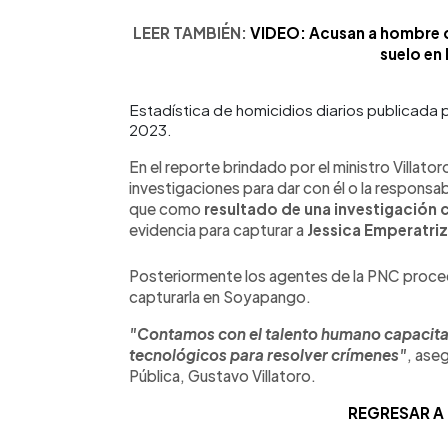
LEER TAMBIÉN:
VIDEO: Acusan a hombre de
suelo en
Estadística de homicidios diarios publicada por
2023.
En el reporte brindado por el ministro Villator
investigaciones para dar con él o la responsa
que como
resultado de una investigación c
evidencia para capturar a
Jessica Emperatriz
Posteriormente los agentes de la PNC procedi
capturarla en Soyapango.
"Contamos con el talento humano capacita
tecnológicos para resolver crímenes"
, aseg
Pública, Gustavo Villatoro.
REGRESAR A