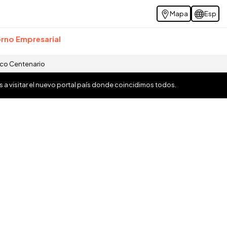
Mapa
Esp
rno Empresarial
ico Centenario
os a visitar el nuevo portal país donde coincidimos todos.