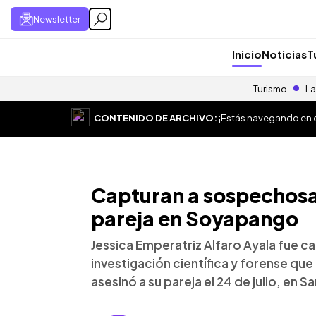
Newsletter
Inicio
Noticias
T
Turismo
La
CONTENIDO DE ARCHIVO:
¡Estás navegando en el
Capturan a sospechosa 
pareja en Soyapango
Jessica Emperatriz Alfaro Ayala fue 
investigación científica y forense q
asesinó a su pareja el 24 de julio, en S