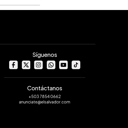
Síguenos
Contáctanos
+503 7854 0662
anunciate@elsalvador.com