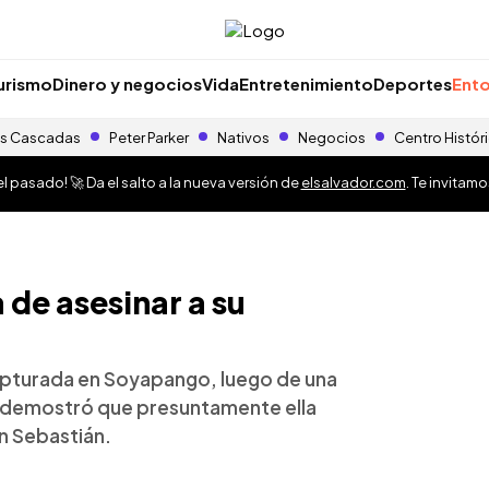
urismo
Dinero y negocios
Vida
Entretenimiento
Deportes
Ento
s Cascadas
Peter Parker
Nativos
Negocios
Centro Histór
 pasado! 🚀 Da el salto a la nueva versión de
elsalvador.com
. Te invitam
de asesinar a su
capturada en Soyapango, luego de una
ue demostró que presuntamente ella
an Sebastián.