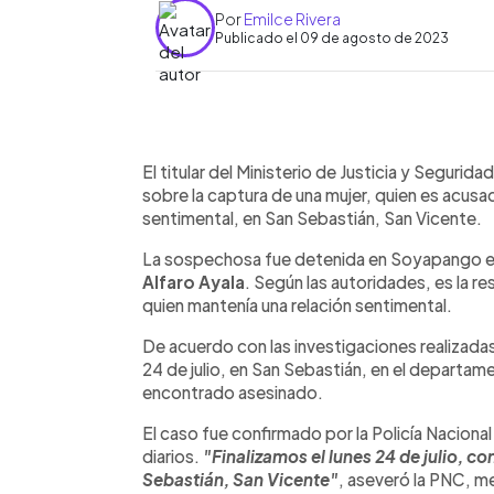
Por
Emilce Rivera
Publicado el 09 de agosto de 2023
0:00
Facebook
Twitter
►
Escuchar artículo
El titular del Ministerio de Justicia y Segurid
sobre la captura de una mujer, quien es acusa
sentimental, en San Sebastián, San Vicente.
La sospechosa fue detenida en Soyapango e
Alfaro Ayala
. Según las autoridades, es la 
quien mantenía una relación sentimental.
De acuerdo con las investigaciones realizadas
24 de julio, en San Sebastián, en el departa
encontrado asesinado.
El caso fue confirmado por la Policía Nacional
diarios.
"Finalizamos el lunes 24 de julio, co
Sebastián, San Vicente"
, aseveró la PNC, me