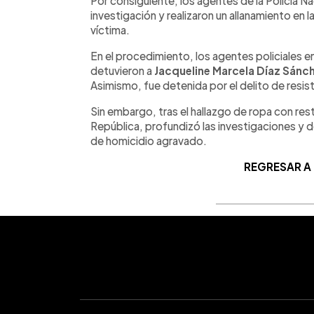
Por consiguiente, los agentes de la Policía Nac
investigación y realizaron un allanamiento en l
víctima.
En el procedimiento, los agentes policiales 
detuvieron a
Jacqueline Marcela Díaz Sánc
Asimismo, fue detenida por el delito de resis
Sin embargo, tras el hallazgo de ropa con rest
República, profundizó las investigaciones y de
de homicidio agravado.
REGRESAR A