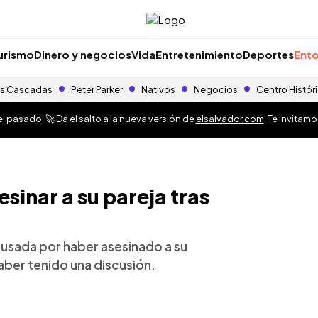
urismo
Dinero y negocios
Vida
Entretenimiento
Deportes
Ento
s Cascadas
Peter Parker
Nativos
Negocios
Centro Histór
 pasado! 🚀 Da el salto a la nueva versión de
elsalvador.com
. Te invitam
sinar a su pareja tras
cusada por haber asesinado a su
aber tenido una discusión.