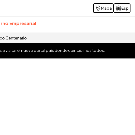
Mapa
Esp
rno Empresarial
ico Centenario
os a visitar el nuevo portal país donde coincidimos todos.