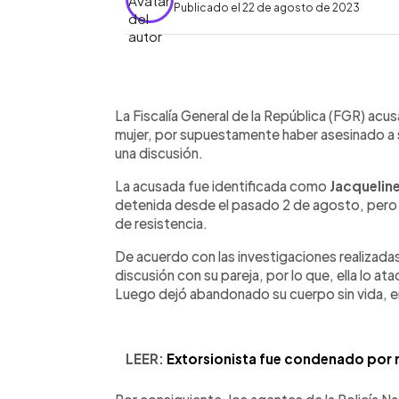
Publicado el 22 de agosto de 2023
0:00
Facebook
Twitter
►
Escuchar artículo
La Fiscalía General de la República (FGR) acus
mujer, por supuestamente haber asesinado a 
una discusión.
La acusada fue identificada como
Jacquelin
detenida desde el pasado 2 de agosto, pero 
de resistencia.
De acuerdo con las investigaciones realizada
discusión con su pareja, por lo que, ella lo a
Luego dejó abandonado su cuerpo sin vida, en e
LEER:
Extorsionista fue condenado por 