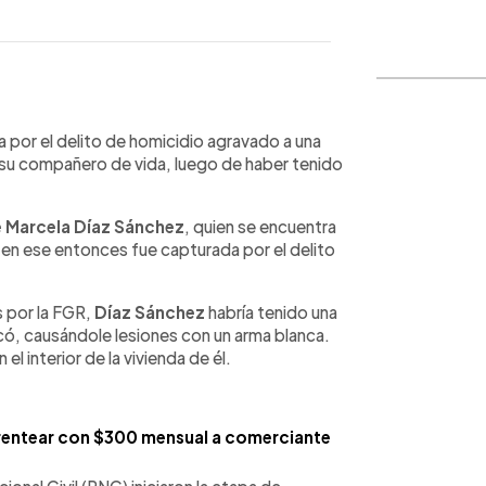
WhatsApp
Copiar link
a por el delito de homicidio agravado a una
su compañero de vida, luego de haber tenido
e Marcela Díaz Sánchez
, quien se encuentra
en ese entonces fue capturada por el delito
s por la FGR,
Díaz Sánchez
habría tenido una
tacó, causándole lesiones con un arma blanca.
l interior de la vivienda de él.
rentear con $300 mensual a comerciante