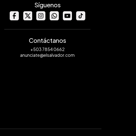
Síguenos
Contáctanos
+503 7854 0662
anunciate@elsalvador.com