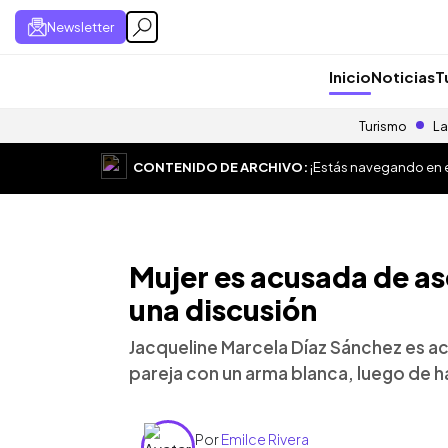
Newsletter
Inicio
Noticias
T
Turismo
La
CONTENIDO DE ARCHIVO:
¡Estás navegando en el
Mujer es acusada de ase
una discusión
Jacqueline Marcela Díaz Sánchez es a
pareja con un arma blanca, luego de h
Por
Emilce Rivera