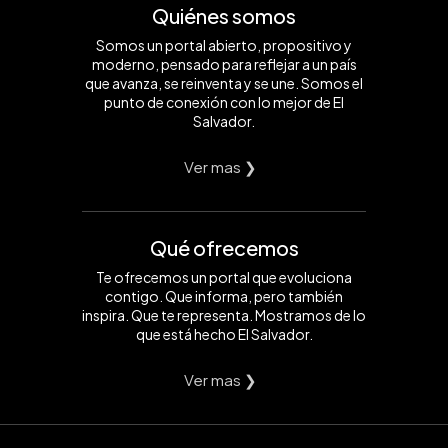
Quiénes somos
Somos un portal abierto, propositivo y
moderno, pensado para reflejar a un país
que avanza, se reinventa y se une. Somos el
punto de conexión con lo mejor de El
Salvador.
Ver mas ❯
Qué ofrecemos
Te ofrecemos un portal que evoluciona
contigo. Que informa, pero también
inspira. Que te representa. Mostramos de lo
que está hecho El Salvador.
Ver mas ❯