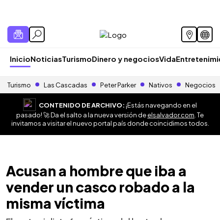
Inicio
Noticias
Turismo
Dinero y negocios
Vida
Entretenim
Turismo
Las Cascadas
Peter Parker
Nativos
Negocios
CONTENIDO DE ARCHIVO:
¡Estás navegando en el
pasado! 🚀 Da el salto a la nueva versión de
elsalvador.com
. Te
invitamos a visitar el nuevo portal país donde coincidimos todos.
Acusan a hombre que iba a
vender un casco robado a la
misma víctima