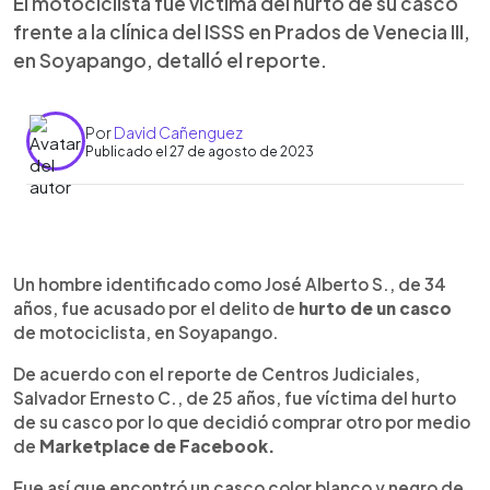
El motociclista fue víctima del hurto de su casco
frente a la clínica del ISSS en Prados de Venecia III,
en Soyapango, detalló el reporte.
Por
David Cañenguez
Publicado el 27 de agosto de 2023
0:00
►
Escuchar artículo
Un hombre identificado como José Alberto S., de 34
años, fue acusado por el delito de
hurto de un casco
de motociclista, en Soyapango.
De acuerdo con el reporte de Centros Judiciales,
Salvador Ernesto C., de 25 años, fue víctima del hurto
de su casco por lo que decidió comprar otro por medio
de
Marketplace de Facebook.
Fue así que encontró un casco color blanco y negro de