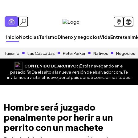
Inicio
Noticias
Turismo
Dinero y negocios
Vida
Entretenim
Turismo
Las Cascadas
Peter Parker
Nativos
Negocios
CONTENIDO DE ARCHIVO:
¡Estás navegando en el
pasado! 🚀 Da el salto a la nueva versión de
elsalvador.com
. Te
invitamos a visitar el nuevo portal país donde coincidimos todos.
Hombre será juzgado
penalmente por herir a un
perrito con un machete