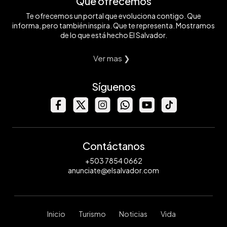
Qué ofrecemos
Te ofrecemos un portal que evoluciona contigo. Que
informa, pero también inspira. Que te representa. Mostramos
de lo que está hecho El Salvador.
Ver mas ❯
Síguenos
Contáctanos
+503 7854 0662
anunciate@elsalvador.com
Inicio
Turismo
Noticias
Vida