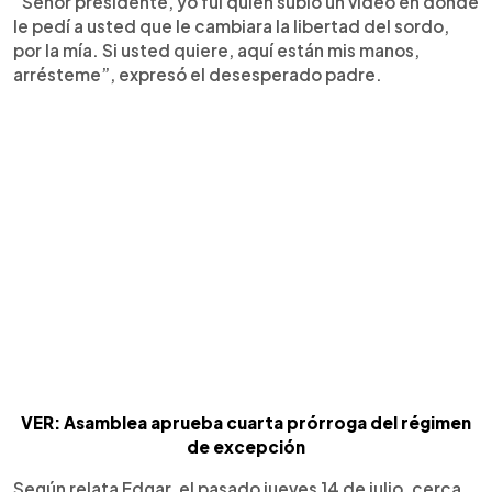
“Señor presidente, yo fui quien subió un video en donde
le pedí a usted que le cambiara la libertad del sordo,
por la mía. Si usted quiere, aquí están mis manos,
arrésteme”, expresó el desesperado padre.
VER: Asamblea aprueba cuarta prórroga del régimen
de excepción
Según relata Edgar, el pasado jueves 14 de julio, cerca