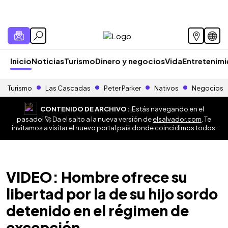
Inicio
Noticias
Turismo
Dinero y negocios
Vida
Entretenim
Turismo
Las Cascadas
Peter Parker
Nativos
Negocios
CONTENIDO DE ARCHIVO:
¡Estás navegando en el
pasado! 🚀 Da el salto a la nueva versión de
elsalvador.com
. Te
invitamos a visitar el nuevo portal país donde coincidimos todos.
VIDEO: Hombre ofrece su
libertad por la de su hijo sordo
detenido en el régimen de
excepción