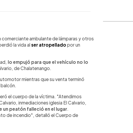
WhatsApp
Copiar link
un comerciante ambulante de lámparas y otros
perdió la vida al
ser atropellado
por un
dad,
lo empujó para que el vehículo no lo
alvario, de Chalatenango.
automotor mientras que su venta terminó
 balcón.
eró el cuerpo de la víctima. "Atendimos
alvario, inmediaciones iglesia El Calvario,
un peatón falleció en el lugar
.
to de incendio", detalló el Cuerpo de