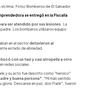
 víctima. Foto/ Bomberos de El Salvador.
mprendedora se entregó en la Fiscalía
para ser atendido por sus lesiones.
La
 padre. Los bomberos utilizaron equipo
laban en el sector
detuvieron al
rente estado de ebriedad.
chocó con un taxi y casi atropella a otro
en redes sociales.
ank y su acto fue descrito como "heroico"
padre y buena persona"
, "Mi más sentido
su gloria. Descanse en paz, don Frank", fueron