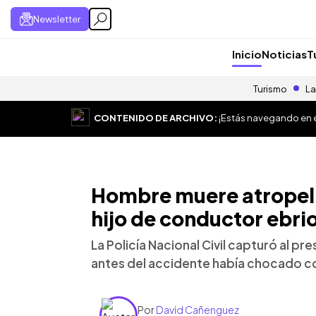
Newsletter
Inicio
Noticias
T
Turismo
La
CONTENIDO DE ARCHIVO:
¡Estás navegando en el
Hombre muere atropella
hijo de conductor ebri
La Policía Nacional Civil capturó al 
antes del accidente había chocado co
Por
David Cañenguez