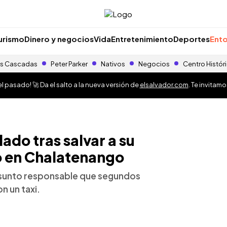
urismo
Dinero y negocios
Vida
Entretenimiento
Deportes
Ento
s Cascadas
Peter Parker
Nativos
Negocios
Centro Histór
 pasado! 🚀 Da el salto a la nueva versión de
elsalvador.com
. Te invitam
do tras salvar a su
o en Chalatenango
presunto responsable que segundos
n un taxi.