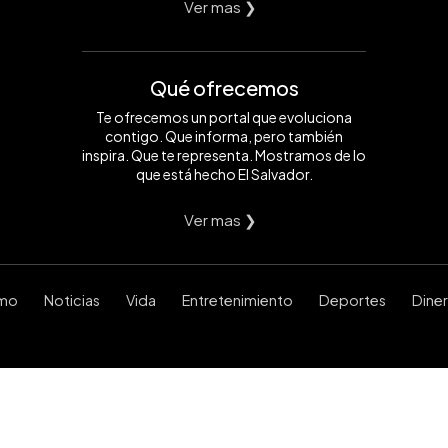
Ver mas ❯
Qué ofrecemos
Te ofrecemos un portal que evoluciona
contigo. Que informa, pero también
inspira. Que te representa. Mostramos de lo
que está hecho El Salvador.
Ver mas ❯
smo
Noticias
Vida
Entretenimiento
Deportes
Dine