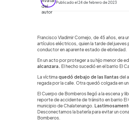
Publicado el 24 de febrero de 2023
0:00
Facebook
Twitter
►
Escuchar artículo
Francisco Vladimir Cornejo, de 45 años, era 
artículos eléctricos, quien la tarde del jueves 
conductor en aparente estado de ebriedad.
En un acto por proteger a su hijo menor de e
alcanzara.
El hecho sucedió en el barrio El C
La víctima
quedó debajo de las llantas
del 
regada por la calle. Otra quedó colgada en un
El Cuerpo de Bomberos llegó a la escena y lib
reporte de accidente de tránsito en barrio El C
municipio de Chalatenango.
Lastimosamente 
Desconectamos la batería para evitar un cona
Bomberos.