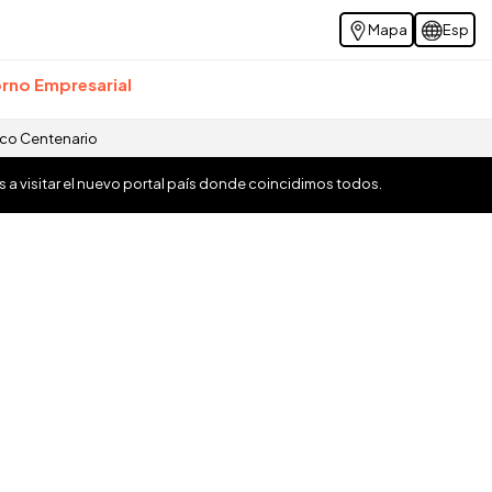
Mapa
Esp
rno Empresarial
ico Centenario
os a visitar el nuevo portal país donde coincidimos todos.