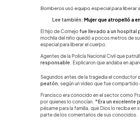
Bomberos usó equipo especial para liberar a
Lee también:
Mujer que atropelló a e
El hijo de Cornejo
fue llevado a un hospital 
mochila del niño quedó a pocos metros de su
especial para liberar el cuerpo.
Agentes de la Policía Nacional Civil que patrul
responsable
. Explicaron que andaba en apa
Segundos antes de la tragedia el conductor
peatón
, según un video que fue compartido 
Francisco era conocido en el sector como Fr
por quienes lo conocían.
"Era un excelente 
pésame para la familia, que Dios lo reciba en 
parte de los comentarios de sus conocidos.