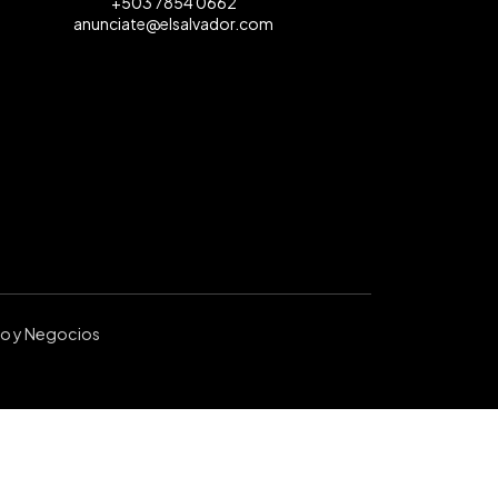
+503 7854 0662
anunciate@elsalvador.com
ro y Negocios