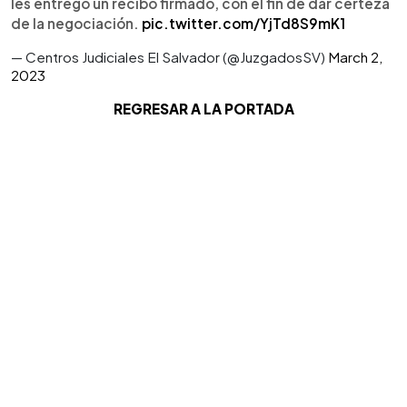
les entregó un recibo firmado, con el fin de dar certeza
de la negociación.
pic.twitter.com/YjTd8S9mK1
— Centros Judiciales El Salvador (@JuzgadosSV)
March 2,
2023
REGRESAR A LA PORTADA