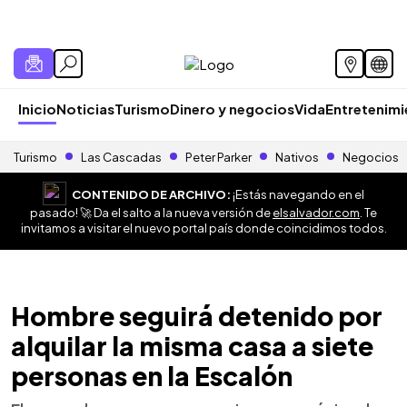
Inicio
Noticias
Turismo
Dinero y negocios
Vida
Entretenim
Turismo
Las Cascadas
Peter Parker
Nativos
Negocios
CONTENIDO DE ARCHIVO:
¡Estás navegando en el
pasado! 🚀 Da el salto a la nueva versión de
elsalvador.com
. Te
invitamos a visitar el nuevo portal país donde coincidimos todos.
Hombre seguirá detenido por
alquilar la misma casa a siete
personas en la Escalón