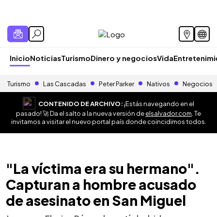
Inicio
Noticias
Turismo
Dinero y negocios
Vida
Entretenim
Turismo
Las Cascadas
Peter Parker
Nativos
Negocios
CONTENIDO DE ARCHIVO:
¡Estás navegando en el
pasado! 🚀 Da el salto a la nueva versión de
elsalvador.com
. Te
invitamos a visitar el nuevo portal país donde coincidimos todos.
"La víctima era su hermano".
Capturan a hombre acusado
de asesinato en San Miguel