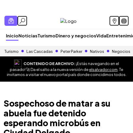
Inicio
Noticias
Turismo
Dinero y negocios
Vida
Entretenim
Turismo
Las Cascadas
Peter Parker
Nativos
Negocios
CONTENIDO DE ARCHIVO:
¡Estás navegando en el
pasado! 🚀 Da el salto a la nueva versión de
elsalvador.com
. Te
invitamos a visitar el nuevo portal país donde coincidimos todos.
Sospechoso de matar a su
abuela fue detenido
esperando microbús en
Ciudad Delgado