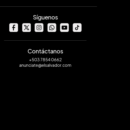
Síguenos
Contáctanos
+503 7854 0662
anunciate@elsalvador.com