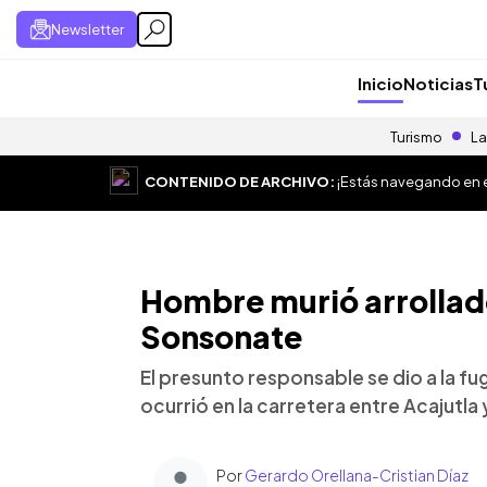
Newsletter
Inicio
Noticias
T
Turismo
La
CONTENIDO DE ARCHIVO:
¡Estás navegando en el
Hombre murió arrollad
Sonsonate
El presunto responsable se dio a la fug
ocurrió en la carretera entre Acajutl
Por
Gerardo Orellana-Cristian Díaz