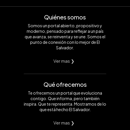
Quiénes somos
Somos un portal abierto, propositivo y
moderno, pensado para reflejar a un país
que avanza, se reinventa y se une. Somos el
punto de conexión con lo mejor de El
Salvador.
Ver mas ❯
Qué ofrecemos
Te ofrecemos un portal que evoluciona
contigo. Que informa, pero también
inspira. Que te representa. Mostramos de lo
que está hecho El Salvador.
Ver mas ❯