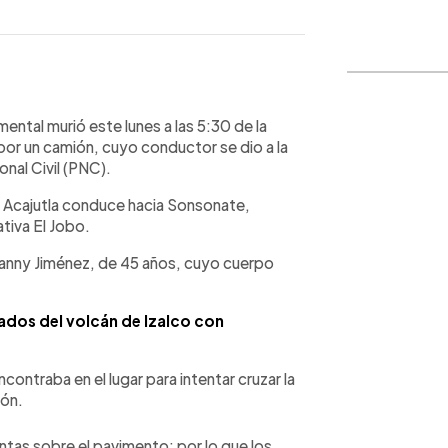
WhatsApp
Copiar link
ental murió este lunes a las 5:30 de la
 por un camión, cuyo conductor se dio a la
onal Civil (PNC).
de Acajutla conduce hacia Sonsonate,
tiva El Jobo.
anny Jiménez, de 45 años, cuyo cuerpo
ados del volcán de Izalco con
ontraba en el lugar para intentar cruzar la
ión.
ntas sobre el pavimento; por lo que los