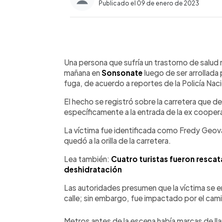
Publicado el 09 de enero de 2023
0:00
Facebook
Twitter
►
Escuchar artículo
Una persona que sufría un trastorno de salud m
mañana en
Sonsonate
luego de ser arrollada
fuga, de acuerdo a reportes de la Policía Naci
El hecho se registró sobre la carretera que 
específicamente a la entrada de la ex coopera
La víctima fue identificada como Fredy Geov
quedó a la orilla de la carretera.
Lea también:
Cuatro turistas fueron rescat
deshidratación
Las autoridades presumen que la víctima se enc
calle; sin embargo, fue impactado por el cam
Metros antes de la escena había marcas de lla