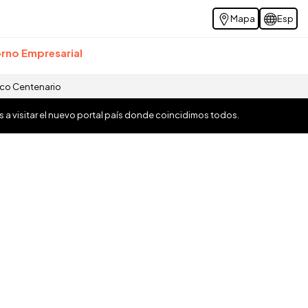
Mapa
Esp
rno Empresarial
ico Centenario
os a visitar el nuevo portal país donde coincidimos todos.