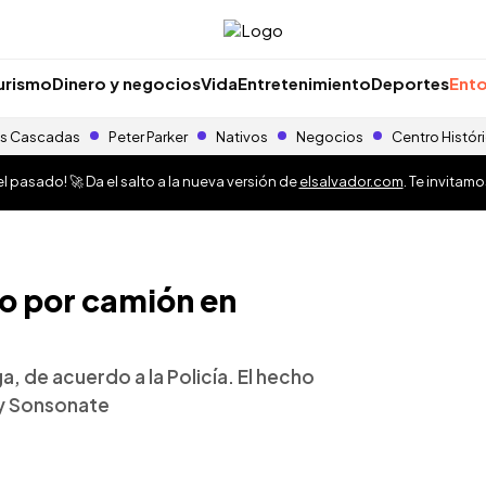
urismo
Dinero y negocios
Vida
Entretenimiento
Deportes
Ento
s Cascadas
Peter Parker
Nativos
Negocios
Centro Histór
 pasado! 🚀 Da el salto a la nueva versión de
elsalvador.com
. Te invitam
o por camión en
a, de acuerdo a la Policía. El hecho
a y Sonsonate