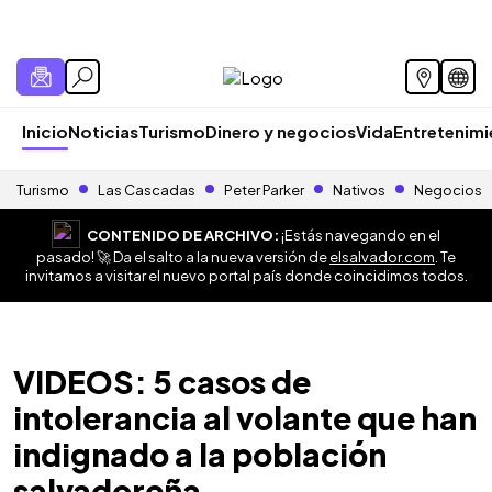
Inicio
Noticias
Turismo
Dinero y negocios
Vida
Entretenim
Turismo
Las Cascadas
Peter Parker
Nativos
Negocios
CONTENIDO DE ARCHIVO:
¡Estás navegando en el
pasado! 🚀 Da el salto a la nueva versión de
elsalvador.com
. Te
invitamos a visitar el nuevo portal país donde coincidimos todos.
VIDEOS: 5 casos de
intolerancia al volante que han
indignado a la población
salvadoreña