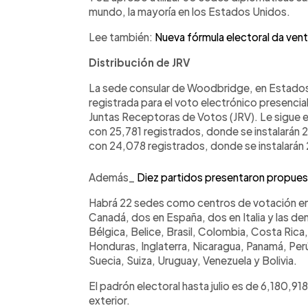
mundo, la mayoría en los Estados Unidos.
Lee también:
Nueva fórmula electoral da vent
Distribución de JRV
La sede consular de Woodbridge, en Estados
registrada para el voto electrónico presencia
Juntas Receptoras de Votos (JRV). Le sigue e
con 25,781 registrados, donde se instalarán 2
con 24,078 registrados, donde se instalarán 
Además_
Diez partidos presentaron propuest
Habrá 22 sedes como centros de votación en
Canadá, dos en España, dos en Italia y las de
Bélgica, Belice, Brasil, Colombia, Costa Rica
Honduras, Inglaterra, Nicaragua, Panamá, Per
Suecia, Suiza, Uruguay, Venezuela y Bolivia.
El padrón electoral hasta julio es de 6,180,91
exterior.