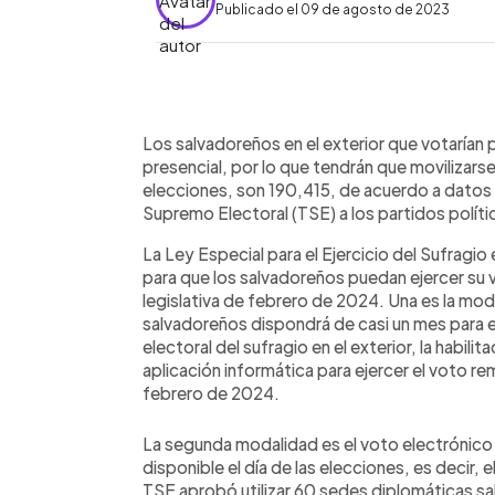
Publicado el 09 de agosto de 2023
0:00
Facebook
Twitter
►
Escuchar artículo
Los salvadoreños en el exterior que votarían
presencial, por lo que tendrán que movilizarse
elecciones, son 190,415, de acuerdo a datos 
Supremo Electoral (TSE) a los partidos políti
La Ley Especial para el Ejercicio del Sufragi
para que los salvadoreños puedan ejercer su v
legislativa de febrero de 2024. Una es la moda
salvadoreños dispondrá de casi un mes para em
electoral del sufragio en el exterior, la habil
aplicación informática para ejercer el voto re
febrero de 2024.
La segunda modalidad es el voto electrónico 
disponible el día de las elecciones, es decir, e
TSE aprobó utilizar 60 sedes diplomáticas sa