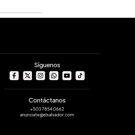
Síguenos
Contáctanos
+503 7854 0662
anunciate@elsalvador.com