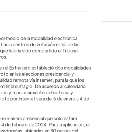
WhatsApp
Copiar link
 por medio de la modalidad electrónica
 hacia centros de votación el día de las
que habría sido compartido el Tribunal
cos.
o en el Extranjero estableció dos modalidades
oto en las elecciones presidencial y
lidad remota vía Internet, para la que los
itir el sufragio. De acuerdo al calendario
itación y funcionamiento del sistema y
moto por Internet será del 6 de enero a 4 de
de manera presencial que solo estará
l 4 de febrero de 2024. Para la aplicación, el
lvadoreñas, ubicadas en 30 países del