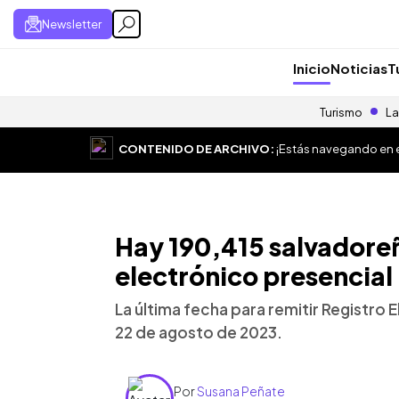
Newsletter
Inicio
Noticias
T
Turismo
La
CONTENIDO DE ARCHIVO:
¡Estás navegando en el
Hay 190,415 salvadoreñ
electrónico presencial
La última fecha para remitir Registro E
22 de agosto de 2023.
Por
Susana Peñate