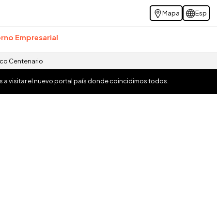
Mapa
Esp
rno Empresarial
ico Centenario
os a visitar el nuevo portal país donde coincidimos todos.