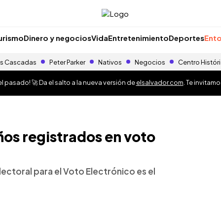
urismo
Dinero y negocios
Vida
Entretenimiento
Deportes
Ento
s Cascadas
Peter Parker
Nativos
Negocios
Centro Histór
 pasado! 🚀 Da el salto a la nueva versión de
elsalvador.com
. Te invitam
os registrados en voto
lectoral para el Voto Electrónico es el