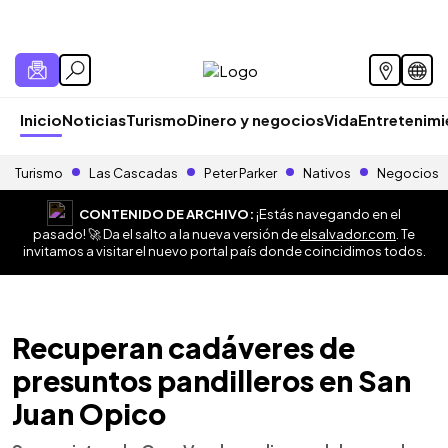
Inicio
Noticias
Turismo
Dinero y negocios
Vida
Entretenim
Turismo
Las Cascadas
Peter Parker
Nativos
Negocios
CONTENIDO DE ARCHIVO:
¡Estás navegando en el
pasado! 🚀 Da el salto a la nueva versión de
elsalvador.com
. Te
invitamos a visitar el nuevo portal país donde coincidimos todos.
Recuperan cadáveres de
presuntos pandilleros en San
Juan Opico