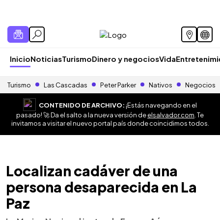
Inicio
Noticias
Turismo
Dinero y negocios
Vida
Entretenim
Turismo
Las Cascadas
Peter Parker
Nativos
Negocios
CONTENIDO DE ARCHIVO:
¡Estás navegando en el
pasado! 🚀 Da el salto a la nueva versión de
elsalvador.com
. Te
invitamos a visitar el nuevo portal país donde coincidimos todos.
Localizan cadáver de una
persona desaparecida en La
Paz