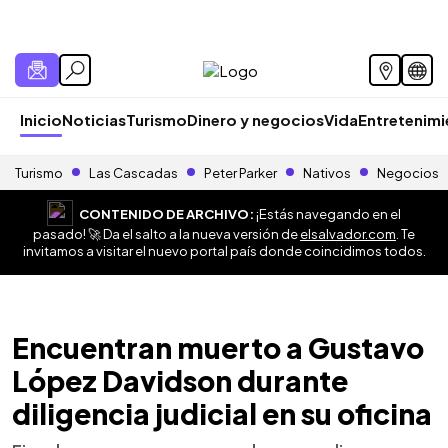
Inicio
Noticias
Turismo
Dinero y negocios
Vida
Entretenim
Turismo
Las Cascadas
Peter Parker
Nativos
Negocios
CONTENIDO DE ARCHIVO:
¡Estás navegando en el
pasado! 🚀 Da el salto a la nueva versión de
elsalvador.com
. Te
invitamos a visitar el nuevo portal país donde coincidimos todos.
Encuentran muerto a Gustavo
López Davidson durante
diligencia judicial en su oficina