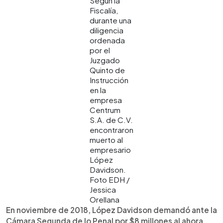
Según la
Fiscalía,
durante una
diligencia
ordenada
por el
Juzgado
Quinto de
Instrucción
en la
empresa
Centrum
S.A. de C.V.
encontraron
muerto al
empresario
López
Davidson.
Foto EDH /
Jessica
Orellana
En noviembre de 2018, López Davidson demandó ante la
Cámara Segunda de lo Penal por $8 millones al ahora