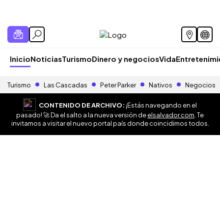
Inicio
Noticias
Turismo
Dinero y negocios
Vida
Entretenim
Turismo
Las Cascadas
Peter Parker
Nativos
Negocios
CONTENIDO DE ARCHIVO:
¡Estás navegando en el
pasado! 🚀 Da el salto a la nueva versión de
elsalvador.com
. Te
invitamos a visitar el nuevo portal país donde coincidimos todos.