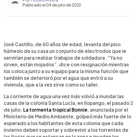
Publicado el 04 de julio de 2022
0:00
►
Escuchar artículo
José Castillo, de 60 años de edad, levanta del piso
húmedo de su casa un conjunto de electrodos que le
servirían para realizar trabajos de soldadura. “Ya no
sirven, están mojados”, dice con resignación mientras
los coloca junto a su equipo para la misma función que
también se deterioró por el agua que entró a su
vivienda, que a la vez sirve como su taller.
La corriente de agua una vez más volvió a inundar las
casas de la colonia Santa Lucía, en Ilopango, el pasado 2
de julio.
La tormenta tropical Bonnie
, anunciada por el
Ministerio de Medio Ambiente, golpeó más fuerte de lo
esperado a los habitantes de esta colonia que cada
invierno deben soportar y sobrevivir a los torrentes de
las lluvias que se estancan en la zona e invaden los