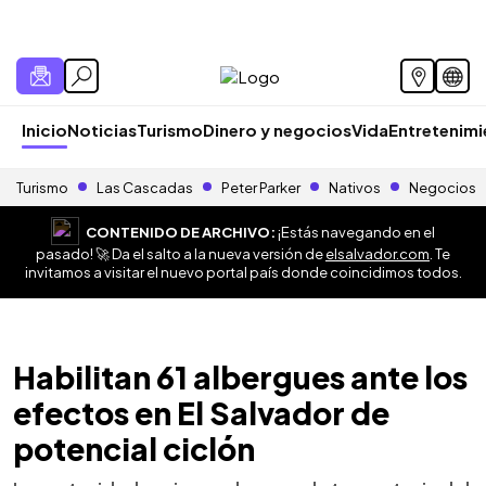
Inicio
Noticias
Turismo
Dinero y negocios
Vida
Entretenim
Turismo
Las Cascadas
Peter Parker
Nativos
Negocios
CONTENIDO DE ARCHIVO:
¡Estás navegando en el
pasado! 🚀 Da el salto a la nueva versión de
elsalvador.com
. Te
invitamos a visitar el nuevo portal país donde coincidimos todos.
Habilitan 61 albergues ante los
efectos en El Salvador de
potencial ciclón