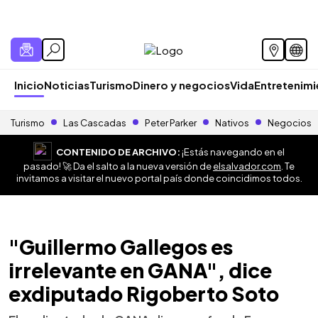
Inicio
Noticias
Turismo
Dinero y negocios
Vida
Entretenim
Turismo
Las Cascadas
Peter Parker
Nativos
Negocios
CONTENIDO DE ARCHIVO:
¡Estás navegando en el
pasado! 🚀 Da el salto a la nueva versión de
elsalvador.com
. Te
invitamos a visitar el nuevo portal país donde coincidimos todos.
"Guillermo Gallegos es
irrelevante en GANA", dice
exdiputado Rigoberto Soto