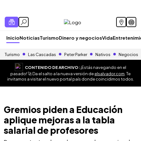
Inicio
Noticias
Turismo
Dinero y negocios
Vida
Entretenim
Turismo
Las Cascadas
Peter Parker
Nativos
Negocios
CONTENIDO DE ARCHIVO:
¡Estás navegando en el
pasado! 🚀 Da el salto a la nueva versión de
elsalvador.com
. Te
invitamos a visitar el nuevo portal país donde coincidimos todos.
Gremios piden a Educación
aplique mejoras a la tabla
salarial de profesores