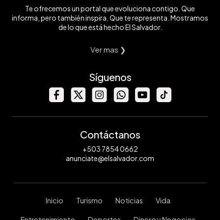
Te ofrecemos un portal que evoluciona contigo. Que
informa, pero también inspira. Que te representa. Mostramos
de lo que está hecho El Salvador.
Ver mas ❯
Síguenos
Contáctanos
+503 7854 0662
anunciate@elsalvador.com
Inicio
Turismo
Noticias
Vida
Entretenimiento
Deportes
Dinero y Negocios