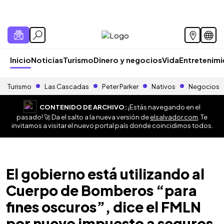
Inicio
Noticias
Turismo
Dinero y negocios
Vida
Entretenim
Turismo
Las Cascadas
Peter Parker
Nativos
Negocios
CONTENIDO DE ARCHIVO:
¡Estás navegando en el
pasado! 🚀 Da el salto a la nueva versión de
elsalvador.com
. Te
invitamos a visitar el nuevo portal país donde coincidimos todos.
El gobierno está utilizando al
Cuerpo de Bomberos “para
fines oscuros”, dice el FMLN
por nuevo impuesto a seguros