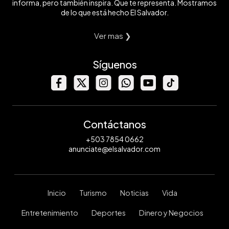
informa, pero también inspira. Que te representa. Mostramos
de lo que está hecho El Salvador.
Ver mas ❯
Síguenos
Contáctanos
+503 7854 0662
anunciate@elsalvador.com
Inicio
Turismo
Noticias
Vida
Entretenimiento
Deportes
Dinero y Negocios