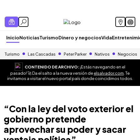
Inicio
Noticias
Turismo
Dinero y negocios
Vida
Entretenim
Turismo
Las Cascadas
Peter Parker
Nativos
Negocios
CONTENIDO DE ARCHIVO:
¡Estás navegando en el
pasado! 🚀 Da el salto a la nueva versión de
elsalvador.com
. Te
invitamos a visitar el nuevo portal país donde coincidimos todos.
“Con la ley del voto exterior el
gobierno pretende
aprovechar su poder y sacar
ventaja política”