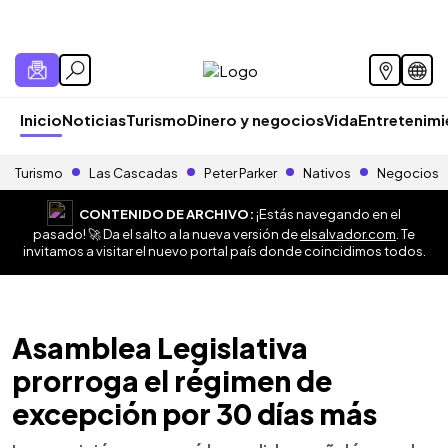
Inicio
Noticias
Turismo
Dinero y negocios
Vida
Entretenim
Turismo
Las Cascadas
Peter Parker
Nativos
Negocios
CONTENIDO DE ARCHIVO:
¡Estás navegando en el
pasado! 🚀 Da el salto a la nueva versión de
elsalvador.com
. Te
invitamos a visitar el nuevo portal país donde coincidimos todos.
Asamblea Legislativa
prorroga el régimen de
excepción por 30 días más