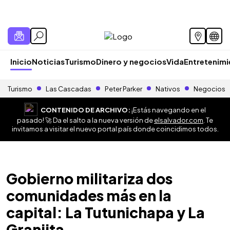
Inicio
Noticias
Turismo
Dinero y negocios
Vida
Entretenim
Turismo
Las Cascadas
Peter Parker
Nativos
Negocios
CONTENIDO DE ARCHIVO:
¡Estás navegando en el
pasado! 🚀 Da el salto a la nueva versión de
elsalvador.com
. Te
invitamos a visitar el nuevo portal país donde coincidimos todos.
Gobierno militariza dos
comunidades más en la
capital: La Tutunichapa y La
Granjita