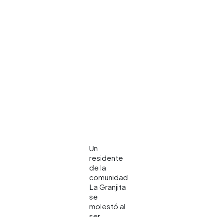
Un
residente
de la
comunidad
La Granjita
se
molestó al
ser