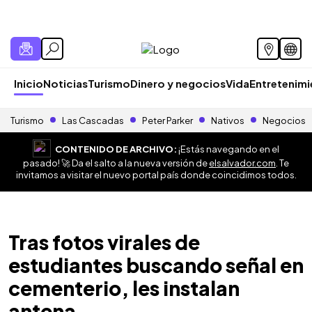
Inicio
Noticias
Turismo
Dinero y negocios
Vida
Entretenim
Turismo
Las Cascadas
Peter Parker
Nativos
Negocios
CONTENIDO DE ARCHIVO:
¡Estás navegando en el
pasado! 🚀 Da el salto a la nueva versión de
elsalvador.com
. Te
invitamos a visitar el nuevo portal país donde coincidimos todos.
Tras fotos virales de
estudiantes buscando señal en
cementerio, les instalan
antena