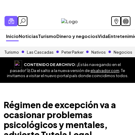
Inicio
Noticias
Turismo
Dinero y negocios
Vida
Entretenim
Turismo
Las Cascadas
Peter Parker
Nativos
Negocios
CONTENIDO DE ARCHIVO:
¡Estás navegando en el
pasado! 🚀 Da el salto a la nueva versión de
elsalvador.com
. Te
invitamos a visitar el nuevo portal país donde coincidimos todos.
Régimen de excepción va a
ocasionar problemas
psicológicos y mentales,
advierte Tutela Legal