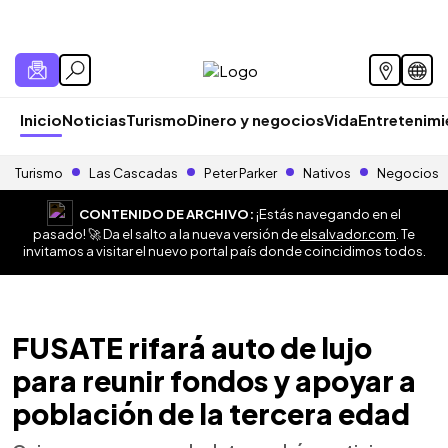
Inicio
Noticias
Turismo
Dinero y negocios
Vida
Entretenim
Turismo
Las Cascadas
Peter Parker
Nativos
Negocios
CONTENIDO DE ARCHIVO:
¡Estás navegando en el
pasado! 🚀 Da el salto a la nueva versión de
elsalvador.com
. Te
invitamos a visitar el nuevo portal país donde coincidimos todos.
FUSATE rifará auto de lujo
para reunir fondos y apoyar a
población de la tercera edad