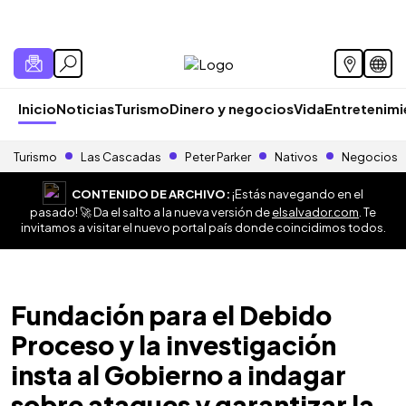
Inicio
Noticias
Turismo
Dinero y negocios
Vida
Entretenim
Turismo
Las Cascadas
Peter Parker
Nativos
Negocios
CONTENIDO DE ARCHIVO:
¡Estás navegando en el
pasado! 🚀 Da el salto a la nueva versión de
elsalvador.com
. Te
invitamos a visitar el nuevo portal país donde coincidimos todos.
Fundación para el Debido
Proceso y la investigación
insta al Gobierno a indagar
sobre ataques y garantizar la