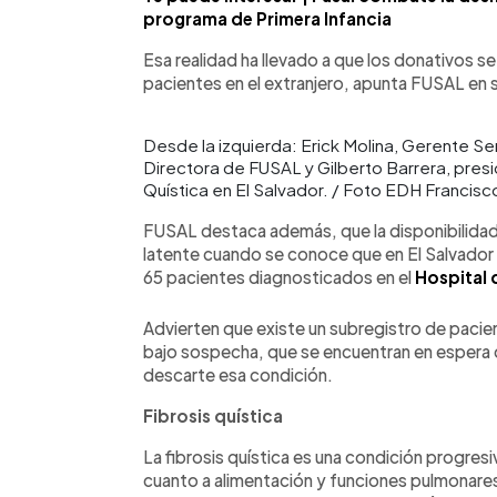
programa de Primera Infancia
Esa realidad ha llevado a que los donativos s
pacientes en el extranjero, apunta FUSAL en
Desde la izquierda: Erick Molina, Gerente Sen
Directora de FUSAL y Gilberto Barrera, presi
Quística en El Salvador. / Foto EDH Francisc
FUSAL destaca además, que la disponibilida
latente cuando se conoce que en El Salvado
65 pacientes diagnosticados en el
Hospital 
Advierten que existe un subregistro de paci
bajo sospecha, que se encuentran en espera 
descarte esa condición.
Fibrosis quística
La fibrosis quística es una condición progres
cuanto a alimentación y funciones pulmonare