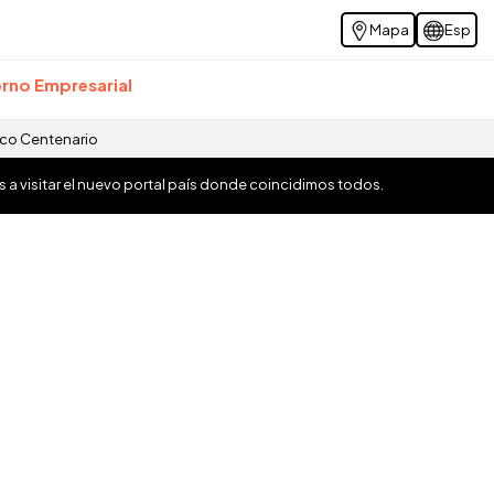
Mapa
Esp
rno Empresarial
ico Centenario
os a visitar el nuevo portal país donde coincidimos todos.