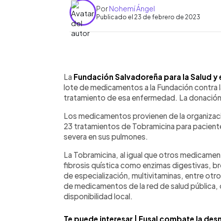
Por
Nohemí Ángel
Publicado el 23 de febrero de 2023
0:00
Facebook
Twitter
►
Escuchar artículo
La
Fundación Salvadoreña para la Salud y
lote de medicamentos a la Fundación contra la
tratamiento de esa enfermedad. La donación
Los medicamentos provienen de la organizació
23 tratamientos de Tobramicina para pacient
severa en sus pulmones.
La Tobramicina, al igual que otros medicamen
fibrosis quística como enzimas digestivas, br
de especialización, multivitaminas, entre otr
de medicamentos de la red de salud pública, 
disponibilidad local.
Te puede interesar | Fusal combate la des