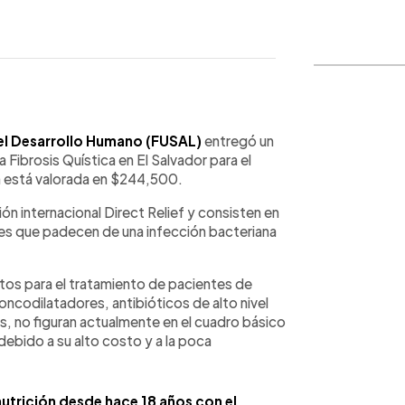
WhatsApp
Copiar link
 el Desarrollo Humano (FUSAL)
entregó un
 Fibrosis Quística en El Salvador para el
 está valorada en $244,500.
n internacional Direct Relief y consisten en
es que padecen de una infección bacteriana
tos para el tratamiento de pacientes de
oncodilatadores, antibióticos de alto nivel
os, no figuran actualmente en el cuadro básico
debido a su alto costo y a la poca
nutrición desde hace 18 años con el