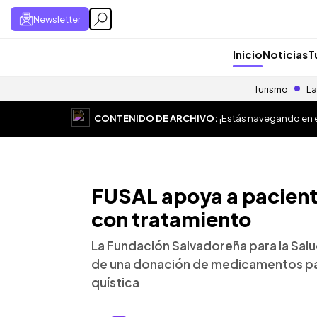
Newsletter
Inicio
Noticias
T
Turismo
La
CONTENIDO DE ARCHIVO:
¡Estás navegando en el
FUSAL apoya a paciente
con tratamiento
La Fundación Salvadoreña para la Salu
de una donación de medicamentos par
quística