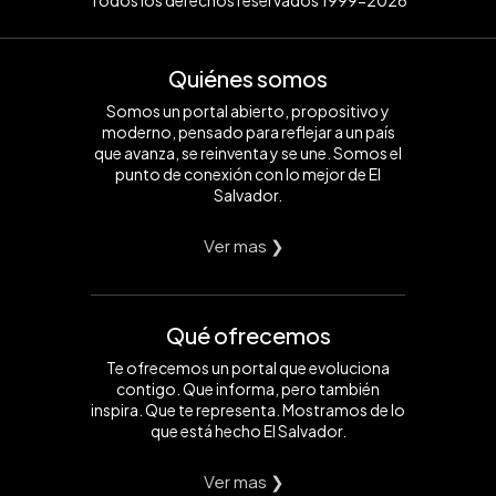
Todos los derechos reservados 1999-2026
Quiénes somos
Somos un portal abierto, propositivo y
moderno, pensado para reflejar a un país
que avanza, se reinventa y se une. Somos el
punto de conexión con lo mejor de El
Salvador.
Ver mas ❯
Qué ofrecemos
Te ofrecemos un portal que evoluciona
contigo. Que informa, pero también
inspira. Que te representa. Mostramos de lo
que está hecho El Salvador.
Ver mas ❯