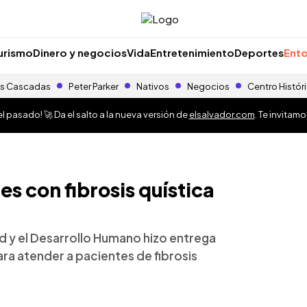
urismo
Dinero y negocios
Vida
Entretenimiento
Deportes
Ento
s Cascadas
Peter Parker
Nativos
Negocios
Centro Histór
 pasado! 🚀 Da el salto a la nueva versión de
elsalvador.com
. Te invitam
s con fibrosis quística
d y el Desarrollo Humano hizo entrega
a atender a pacientes de fibrosis