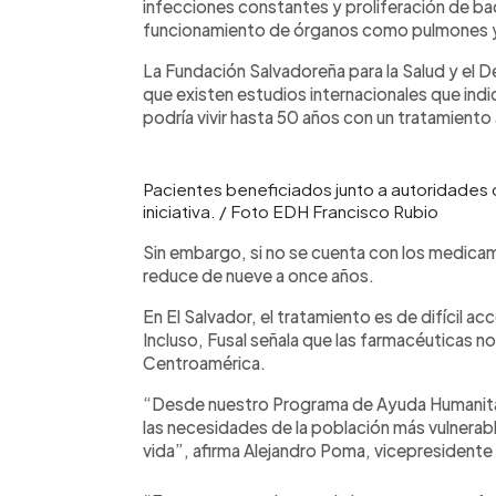
infecciones constantes y proliferación de b
funcionamiento de órganos como pulmones 
La Fundación Salvadoreña para la Salud y el 
que existen estudios internacionales que indi
podría vivir hasta 50 años con un tratamient
Pacientes beneficiados junto a autoridades 
iniciativa. / Foto EDH Francisco Rubio
Sin embargo, si no se cuenta con los medica
reduce de nueve a once años.
En El Salvador, el tratamiento es de difícil ac
Incluso, Fusal señala que las farmacéuticas 
Centroamérica.
“Desde nuestro Programa de Ayuda Humanita
las necesidades de la población más vulnerable
vida”, afirma Alejandro Poma, vicepresident