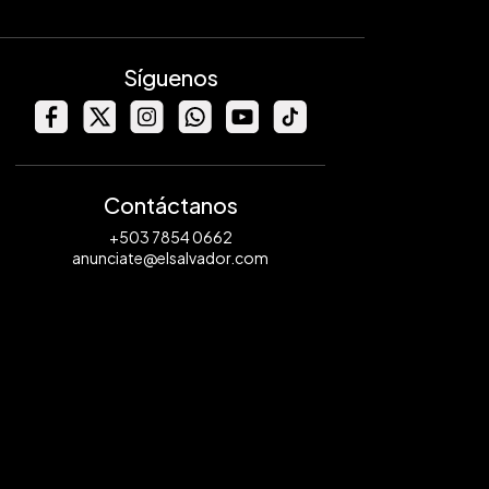
Síguenos
Contáctanos
+503 7854 0662
anunciate@elsalvador.com