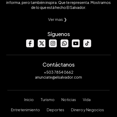
informa, pero también inspira. Que te representa. Mostramos
de lo que está hecho El Salvador.
Ver mas ❯
Síguenos
Contáctanos
+503 7854 0662
anunciate@elsalvador.com
Inicio
Turismo
Noticias
Vida
Entretenimiento
Deportes
Dinero y Negocios