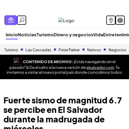
Inicio
Noticias
Turismo
Dinero y negocios
Vida
Entretenim
Turismo
Las Cascadas
Peter Parker
Nativos
Negocios
CONTENIDO DE ARCHIVO:
¡Estás navegando en el
pasado! 🚀 Da el salto a la nueva versión de
elsalvador.com
. Te
invitamos a visitar el nuevo portal país donde coincidimos todos.
Fuerte sismo de magnitud 6.7
se percibe en El Salvador
durante la madrugada de
miércoles