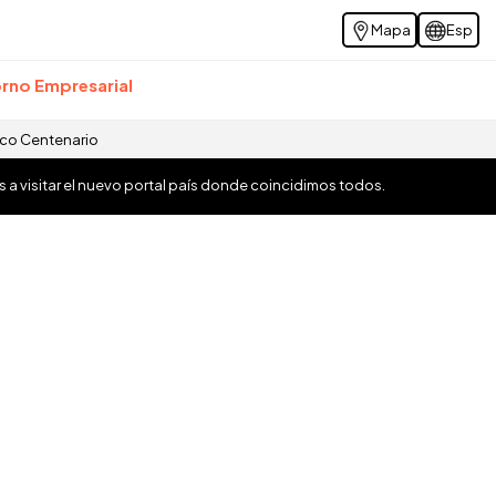
Mapa
Esp
rno Empresarial
ico Centenario
os a visitar el nuevo portal país donde coincidimos todos.