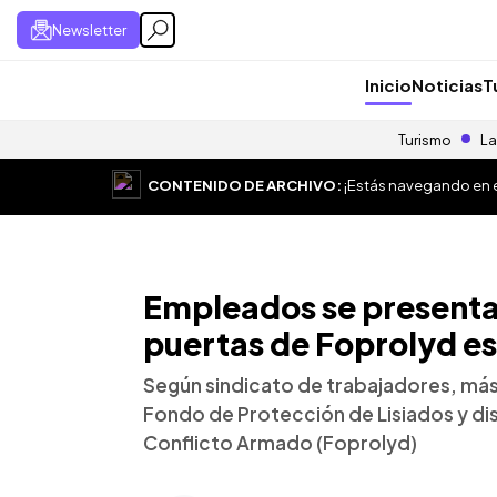
Newsletter
Inicio
Noticias
T
Turismo
La
CONTENIDO DE ARCHIVO:
¡Estás navegando en el
Empleados se presentan
puertas de Foprolyd e
Según sindicato de trabajadores, má
Fondo de Protección de Lisiados y d
Conflicto Armado (Foprolyd)