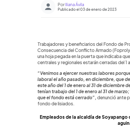
Por
Iliana Ávila
Publicado el 03 de enero de 2023
0:00
Facebook
Twitter
►
Escuchar artículo
Trabajadores y beneficiarios del Fondo de P
Consecuencia del Conflicto Armado (Foprolyd
una hoja pegada en la puerta que indicaba que
centrales y regionales estarán cerradas del 1 
“Venimos a ejercer nuestras labores porque
laboral el año pasado, en diciembre, que d
este año del 1 de enero al 31 de diciembre 
tenían trabajo del 1 de enero al 31 de marzo
que el fondo está cerrado”,
denunció ante p
fondo de lisiados.
Empleados de la alcaldía de Soyapango de
aguin