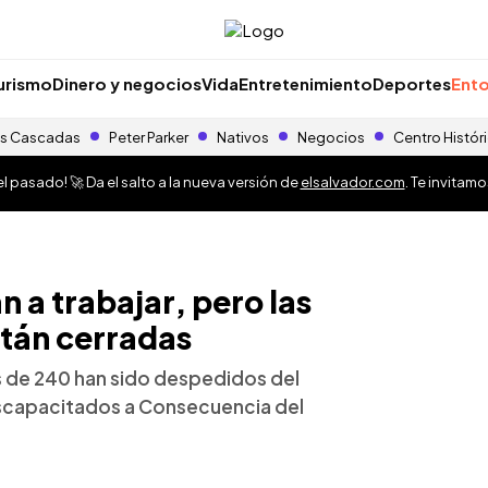
urismo
Dinero y negocios
Vida
Entretenimiento
Deportes
Ento
s Cascadas
Peter Parker
Nativos
Negocios
Centro Histór
 pasado! 🚀 Da el salto a la nueva versión de
elsalvador.com
. Te invitam
 a trabajar, pero las
stán cerradas
s de 240 han sido despedidos del
iscapacitados a Consecuencia del