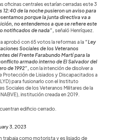
 oficinas centrales estarían cerradas este 3
s 12:40 de la noche pusieron un aviso para
sentamos porque la junta directiva va a
ición, no entendemos a que se refiere este
o notificados de nada”,
señaló Henríquez.
va aprobó con 65 votos la reformas a la
“Ley
taciones Sociales de los Veteranos
ntes del Frente Farabundo Martí para la
conflicto armado interno de El Salvador del
ero de 1992”,
con la intención de disolver a
de Protección de Lisiados y Discapacitados a
) para fusionarlo con el Instituto
s Sociales de los Veteranos Militares de la
NABVE), institución creada en 2019.
entran edificio cerrado.
uary 3, 2023
 trabaja como motorista y es lisiado de