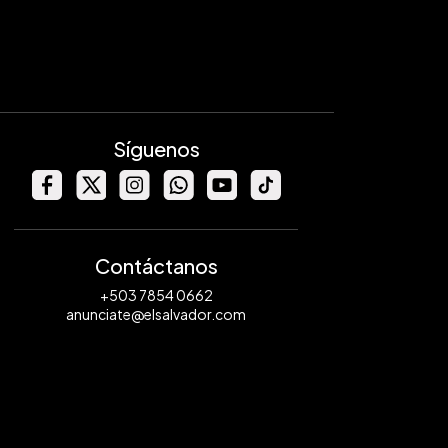
Síguenos
Contáctanos
+503 7854 0662
anunciate@elsalvador.com