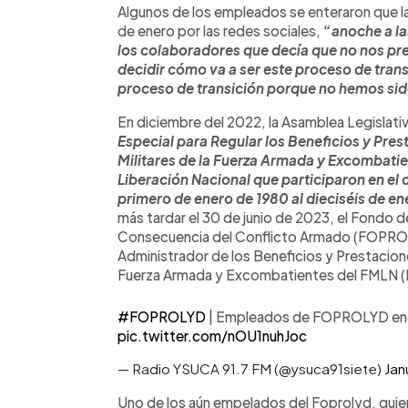
Algunos de los empleados se enteraron que las
de enero por las redes sociales,
“anoche a la
los colaboradores que decía que no nos pre
decidir cómo va a ser este proceso de trans
proceso de transición porque no hemos sid
En diciembre del 2022, la Asamblea Legislati
Especial para Regular los Beneficios y Pres
Militares de la Fuerza Armada y Excombatie
Liberación Nacional que participaron en el 
primero de enero de 1980 al dieciséis de en
más tardar el 30 de junio de 2023, el Fondo 
Consecuencia del Conflicto Armado (FOPROLYD
Administrador de los Beneficios y Prestacione
Fuerza Armada y Excombatientes del FMLN (I
#FOPROLYD
| Empleados de FOPROLYD encu
pic.twitter.com/nOU1nuhJoc
— Radio YSUCA 91.7 FM (@ysuca91siete)
Jan
Uno de los aún empelados del Foprolyd, quien