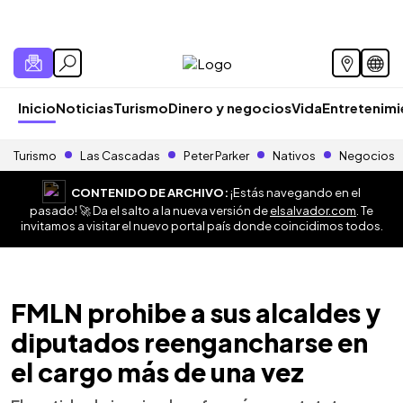
Inicio
Noticias
Turismo
Dinero y negocios
Vida
Entretenim
Turismo
Las Cascadas
Peter Parker
Nativos
Negocios
CONTENIDO DE ARCHIVO:
¡Estás navegando en el
pasado! 🚀 Da el salto a la nueva versión de
elsalvador.com
. Te
invitamos a visitar el nuevo portal país donde coincidimos todos.
FMLN prohibe a sus alcaldes y
diputados reengancharse en
el cargo más de una vez