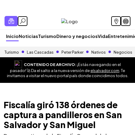
Inicio
Noticias
Turismo
Dinero y negocios
Vida
Entretenim
Turismo
Las Cascadas
Peter Parker
Nativos
Negocios
CONTENIDO DE ARCHIVO:
¡Estás navegando en el
pasado! 🚀 Da el salto a la nueva versión de
elsalvador.com
. Te
invitamos a visitar el nuevo portal país donde coincidimos todos.
Fiscalía giró 138 órdenes de
captura a pandilleros en San
Salvador y San Miguel