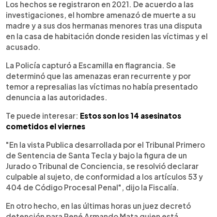
Los hechos se registraron en 2021. De acuerdo a las
investigaciones, el hombre amenazó de muerte a su
madre y a sus dos hermanas menores tras una disputa
en la casa de habitación donde residen las víctimas y el
acusado.
La Policía capturó a Escamilla en flagrancia. Se
determinó que las amenazas eran recurrente y por
temor a represalias las víctimas no había presentado
denuncia a las autoridades.
Te puede interesar:
Estos son los 14 asesinatos
cometidos el viernes
"En la vista Publica desarrollada por el Tribunal Primero
de Sentencia de Santa Tecla y bajo la figura de un
Jurado o Tribunal de Conciencia, se resolvió declarar
culpable al sujeto, de conformidad a los artículos 53 y
404 de Código Procesal Penal", dijo la Fiscalía.
En otro hecho, en las últimas horas un juez decretó
detención para René Armando Mata quien está