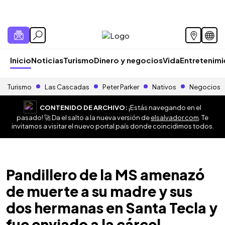
Inicio
Noticias
Turismo
Dinero y negocios
Vida
Entretenim
Turismo
Las Cascadas
Peter Parker
Nativos
Negocios
CONTENIDO DE ARCHIVO:
¡Estás navegando en el
pasado! 🚀 Da el salto a la nueva versión de
elsalvador.com
. Te
invitamos a visitar el nuevo portal país donde coincidimos todos.
Pandillero de la MS amenazó
de muerte a su madre y sus
dos hermanas en Santa Tecla y
fue enviado a la cárcel