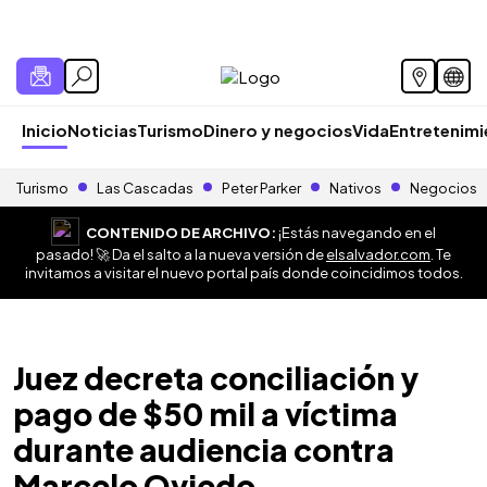
Inicio
Noticias
Turismo
Dinero y negocios
Vida
Entretenim
Turismo
Las Cascadas
Peter Parker
Nativos
Negocios
CONTENIDO DE ARCHIVO:
¡Estás navegando en el
pasado! 🚀 Da el salto a la nueva versión de
elsalvador.com
. Te
invitamos a visitar el nuevo portal país donde coincidimos todos.
Juez decreta conciliación y
pago de $50 mil a víctima
durante audiencia contra
Marcelo Oviedo