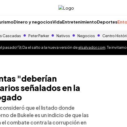
urismo
Dinero y negocios
Vida
Entretenimiento
Deportes
Ento
s Cascadas
Peter Parker
Nativos
Negocios
Centro Histór
 pasado! 🚀 Da el salto a la nueva versión de
elsalvador.com
. Te invitam
entas "deberían
narios señalados en la
bogado
 consideró que el listado donde
rno de Bukele es un indicio de que las
 el combate contra la corrupción en