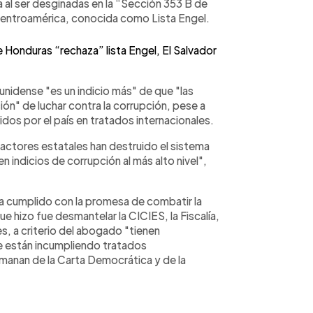
sa al ser desginadas en la “Sección 353 B de
entroamérica, conocida como Lista Engel.
onduras “rechaza” lista Engel, El Salvador
ounidense "es un indicio más" de que "las
ón" de luchar contra la corrupción, pese a
dos por el país en tratados internacionales.
actores estatales han destruido el sistema
 indicios de corrupción al más alto nivel",
a cumplido con la promesa de combatir la
e hizo fue desmantelar la CICIES, la Fiscalía,
s, a criterio del abogado "tienen
se están incumpliendo tratados
emanan de la Carta Democrática y de la