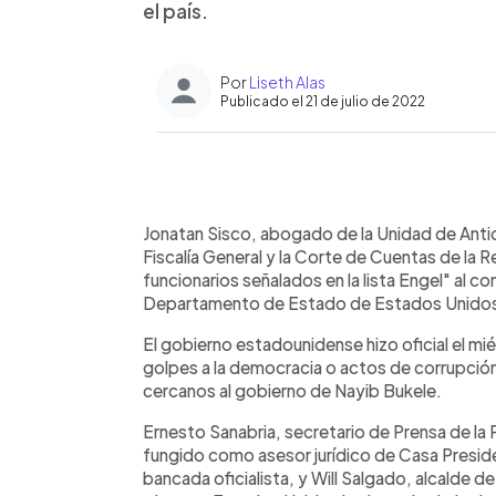
el país.
Por
Liseth Alas
Publicado el 21 de julio de 2022
0:00
Facebook
Twitter
►
Escuchar artículo
Jonatan Sisco, abogado de la Unidad de Antico
Fiscalía General y la Corte de Cuentas de la R
funcionarios señalados en la lista Engel" al c
Departamento de Estado de Estados Unidos da
El gobierno estadounidense hizo oficial el mi
golpes a la democracia o actos de corrupción
cercanos al gobierno de Nayib Bukele.
Ernesto Sanabria, secretario de Prensa de la P
fungido como asesor jurídico de Casa Presiden
bancada oficialista, y Will Salgado, alcalde de