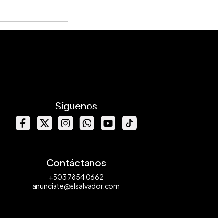
Síguenos
Contáctanos
+503 7854 0662
anunciate@elsalvador.com