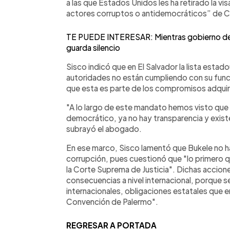
a las que Estados Unidos les ha retirado la vi
actores corruptos o antidemocráticos” de C
TE PUEDE INTERESAR: Mientras gobierno de H
guarda silencio
Sisco indicó que en El Salvador la lista estad
autoridades no están cumpliendo con su funci
que esta es parte de los compromisos adquiri
"A lo largo de este mandato hemos visto que 
democrático, ya no hay transparencia y existen
subrayó el abogado.
En ese marco, Sisco lamentó que Bukele no h
corrupción, pues cuestionó que "lo primero qu
la Corte Suprema de Justicia". Dichas accione
consecuencias a nivel internacional, porque 
internacionales, obligaciones estatales que 
Convención de Palermo".
REGRESAR A PORTADA