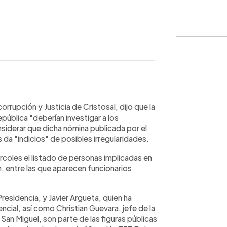
WhatsApp
Copiar link
rrupción y Justicia de Cristosal, dijo que la
epública "deberían investigar a los
onsiderar que dicha nómina publicada por el
 "indicios" de posibles irregularidades.
ércoles el listado de personas implicadas en
, entre las que aparecen funcionarios
residencia, y Javier Argueta, quien ha
cial, así como Christian Guevara, jefe de la
 San Miguel, son parte de las figuras públicas