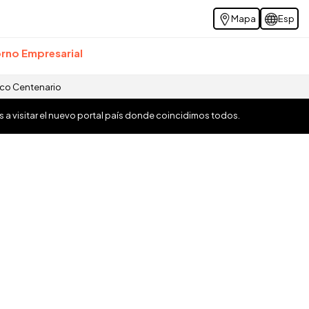
Mapa
Esp
rno Empresarial
ico Centenario
os a visitar el nuevo portal país donde coincidimos todos.