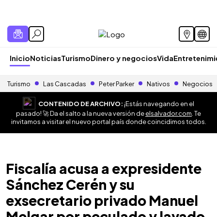
Inicio
Noticias
Turismo
Dinero y negocios
Vida
Entretenim
Turismo
Las Cascadas
Peter Parker
Nativos
Negocios
CONTENIDO DE ARCHIVO:
¡Estás navegando en el
pasado! 🚀 Da el salto a la nueva versión de
elsalvador.com
. Te
invitamos a visitar el nuevo portal país donde coincidimos todos.
Fiscalía acusa a expresidente
Sánchez Cerén y su
exsecretario privado Manuel
Melgar por peculado y lavado