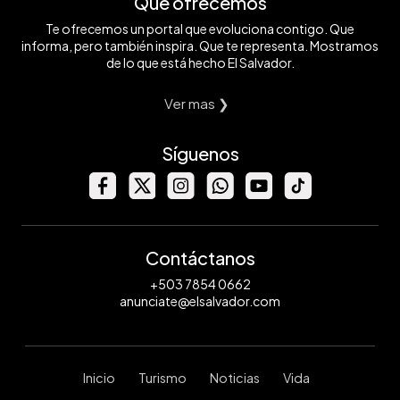
Qué ofrecemos
Te ofrecemos un portal que evoluciona contigo. Que
informa, pero también inspira. Que te representa. Mostramos
de lo que está hecho El Salvador.
Ver mas ❯
Síguenos
Contáctanos
+503 7854 0662
anunciate@elsalvador.com
Inicio
Turismo
Noticias
Vida