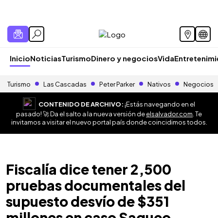
Inicio
Noticias
Turismo
Dinero y negocios
Vida
Entretenim
Turismo
Las Cascadas
Peter Parker
Nativos
Negocios
CONTENIDO DE ARCHIVO:
¡Estás navegando en el
pasado! 🚀 Da el salto a la nueva versión de
elsalvador.com
. Te
invitamos a visitar el nuevo portal país donde coincidimos todos.
Fiscalía dice tener 2,500
pruebas documentales del
supuesto desvío de $351
millones en caso Saqueo