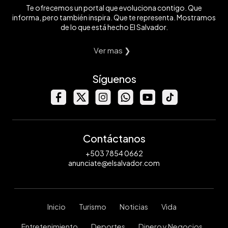
Te ofrecemos un portal que evoluciona contigo. Que
informa, pero también inspira. Que te representa. Mostramos
de lo que está hecho El Salvador.
Ver mas ❯
Síguenos
Contáctanos
+503 7854 0662
anunciate@elsalvador.com
Inicio
Turismo
Noticias
Vida
Entretenimiento
Deportes
Dinero y Negocios