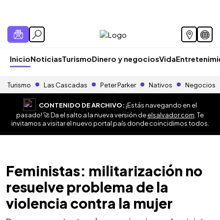
Inicio
Noticias
Turismo
Dinero y negocios
Vida
Entretenim
Turismo
Las Cascadas
Peter Parker
Nativos
Negocios
CONTENIDO DE ARCHIVO:
¡Estás navegando en el
pasado! 🚀 Da el salto a la nueva versión de
elsalvador.com
. Te
invitamos a visitar el nuevo portal país donde coincidimos todos.
Feministas: militarización no
resuelve problema de la
violencia contra la mujer