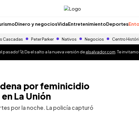
urismo
Dinero y negocios
Vida
Entretenimiento
Deportes
Ento
s Cascadas
Peter Parker
Nativos
Negocios
Centro Histór
 pasado! 🚀 Da el salto a la nueva versión de
elsalvador.com
. Te invitam
ena por feminicidio
 en La Unión
rtes por la noche. La policía capturó