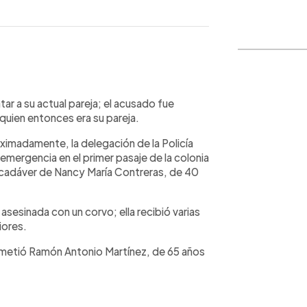
WhatsApp
Copiar link
r a su actual pareja; el acusado fue
quien entonces era su pareja.
ximadamente, la delegación de la Policía
 emergencia en el primer pasaje de la colonia
 cadáver de Nancy María Contreras, de 40
 asesinada con un corvo; ella recibió varias
iores.
ometió Ramón Antonio Martínez, de 65 años