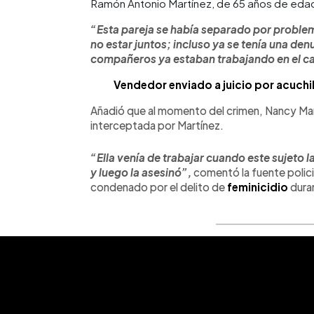
Ramón Antonio Martínez, de 65 años de eda
“Esta pareja se había separado por problem
no estar juntos; incluso ya se tenía una denu
compañeros ya estaban trabajando en el c
Vendedor enviado a juicio por acuchil
Añadió que al momento del crimen, Nancy Marí
interceptada por Martínez.
“Ella venía de trabajar cuando este sujeto l
y luego la asesinó”,
comentó la fuente polic
condenado por el delito de
feminicidio
duran