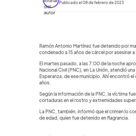
Publicado el 08 de febrero de 2023
0:00
Facebook
Twitter
►
Escuchar artículo
Ramón Antonio Martínez fue detenido por mata
condenado a 15 años de cárcel por asesinar a 
El martes pasado, a las 7:00 de la noche apro
Nacional Civil (PNC), en La Unión, atendió una
Esperanza, de ese municipio. Ahí encontró el
años.
Según la información de la PNC, la víctima fue
cortaduras en el rostro y extremidades super
La PNC, también, informó que el crimen lo c
de edad, quien fue detenido en flagrancia.