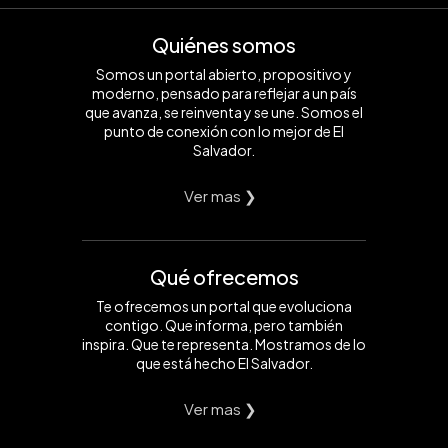
Quiénes somos
Somos un portal abierto, propositivo y
moderno, pensado para reflejar a un país
que avanza, se reinventa y se une. Somos el
punto de conexión con lo mejor de El
Salvador.
Ver mas ❯
Qué ofrecemos
Te ofrecemos un portal que evoluciona
contigo. Que informa, pero también
inspira. Que te representa. Mostramos de lo
que está hecho El Salvador.
Ver mas ❯