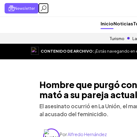
Newsletter
Inicio
Noticias
T
Turismo
La
CONTENIDO DE ARCHIVO:
¡Estás navegando en el
Hombre que purgó cond
mató a su pareja actual
El asesinato ocurrió en La Unión, el ma
al acusado del feminicidio.
Por
Alfredo Hernández