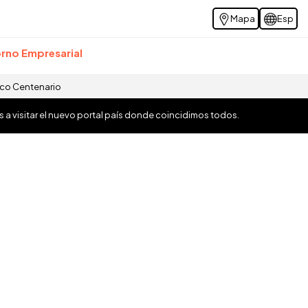
Mapa
Esp
rno Empresarial
ico Centenario
os a visitar el nuevo portal país donde coincidimos todos.