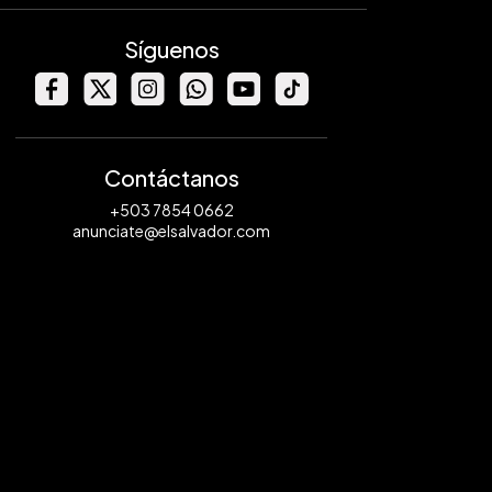
Síguenos
Contáctanos
+503 7854 0662
anunciate@elsalvador.com