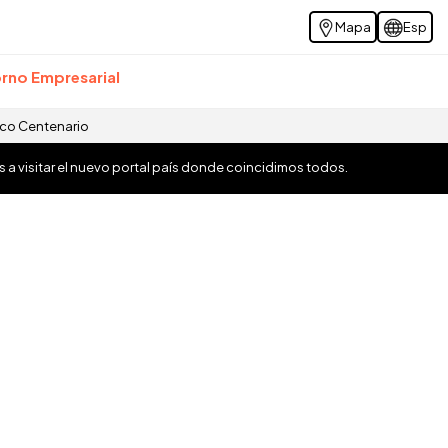
Mapa
Esp
rno Empresarial
ico Centenario
os a visitar el nuevo portal país donde coincidimos todos.