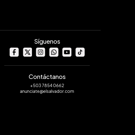
Síguenos
Contáctanos
+503 7854 0662
anunciate@elsalvador.com