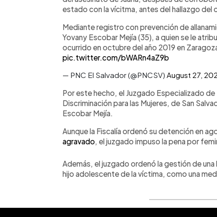
estado con la vícitma, antes del hallazgo del 
Mediante registro con prevención de allanam
Yovany Escobar Mejía (35), a quien se le atrib
ocurrido en octubre del año 2019 en Zaragoza
pic.twitter.com/bWARn4aZ9b
— PNC El Salvador (@PNCSV)
August 27, 20
Por este hecho, el Juzgado Especializado de S
Discriminación para las Mujeres, de San Salva
Escobar Mejía.
Aunque la Fiscalía ordenó su detención en a
agravado
, el juzgado impuso la pena por femi
Además, el juzgado ordenó la gestión de una b
hijo adolescente de la víctima, como una medi