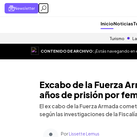
Newsletter
Inicio
Noticias
T
Turismo
La
CONTENIDO DE ARCHIVO:
¡Estás navegando en el
Excabo de la Fuerza A
años de prisión por fem
El ex cabo de la Fuerza Armada cometi
según las investigaciones de la Fiscalí
Por
Lissette Lemus