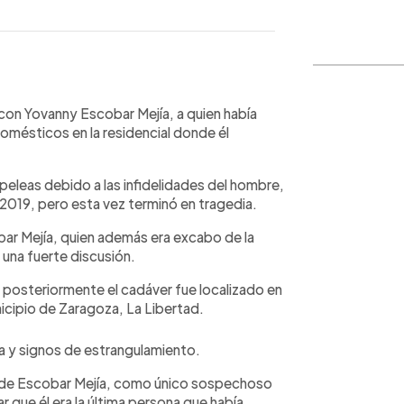
WhatsApp
Copiar link
 con Yovanny Escobar Mejía, a quien había
omésticos en la residencial donde él
peleas debido a las infidelidades del hombre,
 2019, pero esta vez terminó en tragedia.
obar Mejía, quien además era excabo de la
n una fuerte discusión.
a, posteriormente el cadáver fue localizado en
unicipio de Zaragoza, La Libertad.
a y signos de estrangulamiento.
ra de Escobar Mejía, como único sospechoso
 que él era la última persona que había