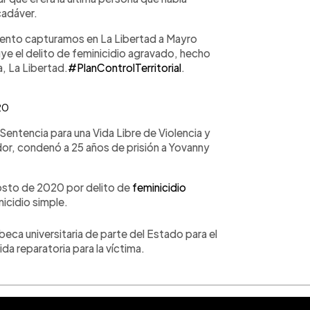
cadáver.
iento capturamos en La Libertad a Mayro
uye el delito de feminicidio agravado, hecho
, La Libertad.
#PlanControlTerritorial
.
20
entencia para una Vida Libre de Violencia y
dor, condenó a 25 años de prisión a Yovanny
gosto de 2020 por delito de
feminicidio
nicidio simple.
eca universitaria de parte del Estado para el
da reparatoria para la víctima.