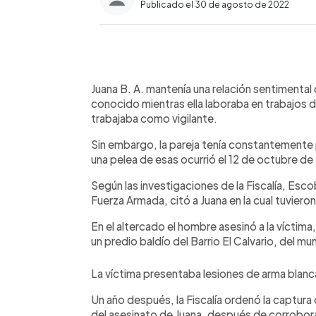
Publicado el 30 de agosto de 2022
0:00
Facebook
Twitter
►
Escuchar artículo
Juana B. A. mantenía una relación sentimental
conocido mientras ella laboraba en trabajos d
trabajaba como vigilante.
Sin embargo, la pareja tenía constantemente 
una pelea de esas ocurrió el 12 de octubre de
Según las investigaciones de la Fiscalía, Esc
Fuerza Armada, citó a Juana en la cual tuviero
En el altercado el hombre asesinó a la víctim
un predio baldío del Barrio El Calvario, del m
La víctima presentaba lesiones de arma blanc
Un año después, la Fiscalía ordenó la captu
del asesinato de Juana, después de corroborar