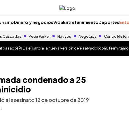
urismo
Dinero y negocios
Vida
Entretenimiento
Deportes
Ento
s Cascadas
Peter Parker
Nativos
Negocios
Centro Histór
 pasado! 🚀 Da el salto a la nueva versión de
elsalvador.com
. Te invitam
rmada condenado a 25
inicidio
ó el asesinato 12 de octubre de 2019
a.