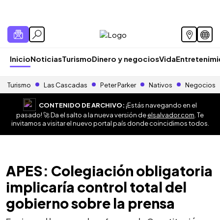
Inicio
Noticias
Turismo
Dinero y negocios
Vida
Entretenim
Turismo
Las Cascadas
Peter Parker
Nativos
Negocios
CONTENIDO DE ARCHIVO:
¡Estás navegando en el
pasado! 🚀 Da el salto a la nueva versión de
elsalvador.com
. Te
invitamos a visitar el nuevo portal país donde coincidimos todos.
APES: Colegiación obligatoria
implicaría control total del
gobierno sobre la prensa