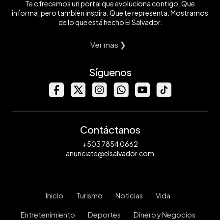
Te ofrecemos un portal que evoluciona contigo. Que
informa, pero también inspira. Que te representa. Mostramos
de lo que está hecho El Salvador.
Ver mas ❯
Síguenos
Contáctanos
+503 7854 0662
anunciate@elsalvador.com
Inicio
Turismo
Noticias
Vida
Entretenimiento
Deportes
Dinero y Negocios