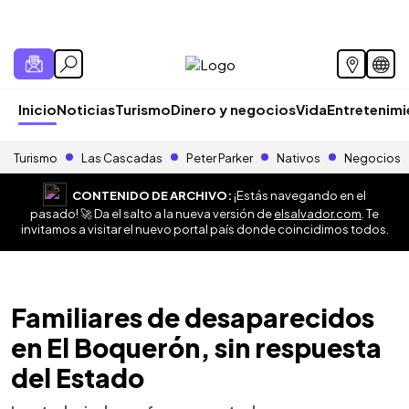
Inicio
Noticias
Turismo
Dinero y negocios
Vida
Entretenim
Turismo
Las Cascadas
Peter Parker
Nativos
Negocios
CONTENIDO DE ARCHIVO:
¡Estás navegando en el
pasado! 🚀 Da el salto a la nueva versión de
elsalvador.com
. Te
invitamos a visitar el nuevo portal país donde coincidimos todos.
Familiares de desaparecidos
en El Boquerón, sin respuesta
del Estado