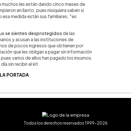
ial a muchos les están dando cinco meses de
mpieron en llanto, pues nisiquiera saben si
 esa medida están sus familiares, "es
que
se sienten desprotegidos
de las
anos y acusan a las instituciones de
rnos de pocos ingresos que obtienen por
tación que les obligan a pagar sin información
, pues varios de ellos han pagado los insumos
a sin recibir el kit.
 LA PORTADA
Todos los derechos reservados 1999-2026