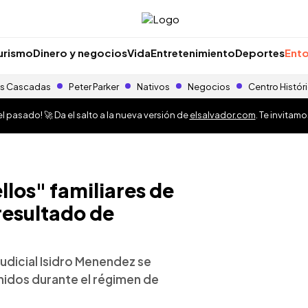
urismo
Dinero y negocios
Vida
Entretenimiento
Deportes
Ento
s Cascadas
Peter Parker
Nativos
Negocios
Centro Histór
 pasado! 🚀 Da el salto a la nueva versión de
elsalvador.com
. Te invitam
los" familiares de
resultado de
Judicial Isidro Menendez se
enidos durante el régimen de