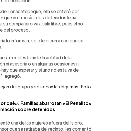
con indicación.
esde Tonacatepeque, ella se enteró por
r que no traerán a los detenidos le ha
 su compañero va a salir libre, pues él no
e del proceso.
ía lo informan, solo le dicen a uno que se
a.
uestra molesta ante la actitud de la
ión ni asesoria o en algunas ocasiones ni
 hay que esperar y si uno no esta va de
a", agregó.
jan del grupo y se secan las lágrimas. Foto
por qué». Familias abarrotan «El Penalito»
ormación sobre detenidos
ntó una de las mujeres afuera del Isidro,
sor que se retiraba del recinto, les comentó