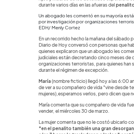
durante varios días en las afueras del
penalit
Un abogado les comentó en su mayoría est
por investigación por organizaciones terrori
EDH/ Menly Cortez
En un recorrido hecho la mañana del sábado p
Diario de Hoy conversó con personas que habí
quienes explicaron que un abogado les comen
judiciales están decretando cinco meses de 
organizaciones terroristas, para quienes han 
durante el régimen de excepción.
María
(nombre ficticio) llegó hoy a las 6:00
de ver a su compañero de vida "vine desde te
mujeres),esperamos verlos, pero dicen que n
María comenta que su compañero de vida fue d
vender, el miércoles 30 de marzo.
La mujer comenta que no le costó ubicarlo c
"en el penalito también una gran desorga