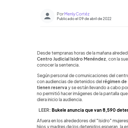
Por
Menly Cortéz
Publicado el 09 de abril de 2022
0:00
Facebook
Twitter
►
Escuchar artículo
Desde tempranas horas de la mañana alreded
Centro Judicial Isidro Menéndez
, con la su
conocer la sentencia.
Según personal de comunicaciones del centro 
con audiencias de detenidos del
régimen de
tienen reserva
y se están llevando a cabo por
no permitió hacer imágenes de la pantalla q
diera inicio la audiencia.
LEER:
Bukele anuncia que van 8,590 deten
Afuera en los alrededores del "Isidro" muje
hijos y madres de los detenidos esperan, la e