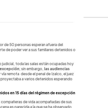
WhatsApp
Copiar link
or de 50 personas esperan afuera del
erte de poder ver a sus familiares detenidos o
judicial, toda las salas están ocupadas hoy
 excepción
; sin embargo,
las audiencias
 vía remota desde el penal de Izalco, el juez
ue proyectaba a varios detenidos esperando
idos en 15 días del régimen de excepción
res compañeras de vida acompañadas de sus
scena es parecida a la que se ha observado