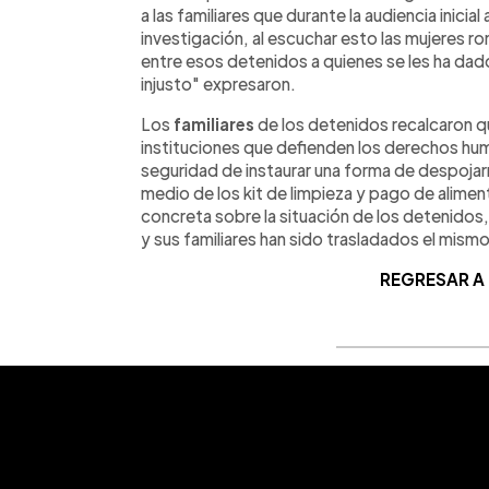
a las familiares que durante la audiencia inic
investigación, al escuchar esto las mujeres ro
entre esos detenidos a quienes se les ha dado
injusto" expresaron.
Los
familiares
de los detenidos recalcaron 
instituciones que defienden los derechos hum
seguridad de instaurar una forma de despoja
medio de los kit de limpieza y pago de alimen
concreta sobre la situación de los detenidos
y sus familiares han sido trasladados el mismo dí
REGRESAR A