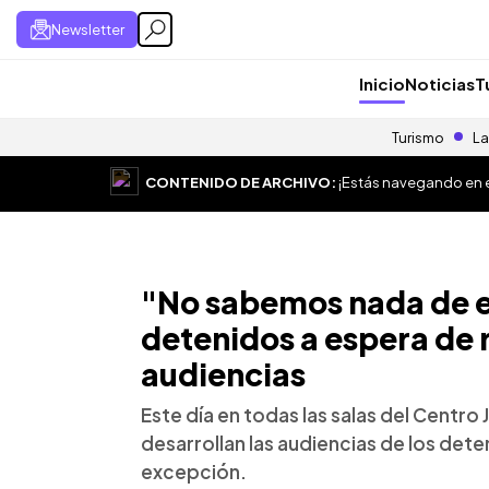
Newsletter
Inicio
Noticias
T
Turismo
La
CONTENIDO DE ARCHIVO:
¡Estás navegando en el
"No sabemos nada de el
detenidos a espera de 
audiencias
Este día en todas las salas del Centro 
desarrollan las audiencias de los det
excepción.