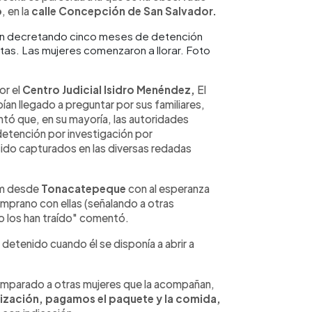
o
, en la
calle Concepción de San Salvador.
án decretando cinco meses de detención
stas. Las mujeres comenzaron a llorar. Foto
or el
Centro Judicial Isidro Menéndez,
El
an llegado a preguntar por sus familiares,
tó que, en su mayoría, las autoridades
detención por investigación por
sido capturados en las diversas redadas
 am desde
Tonacatepeque
con al esperanza
mprano con ellas (señalando a otras
o los han traído" comentó.
etenido cuando él se disponía a abrir a
omparado a otras mujeres que la acompañan,
nización, pagamos el paquete y la comida,