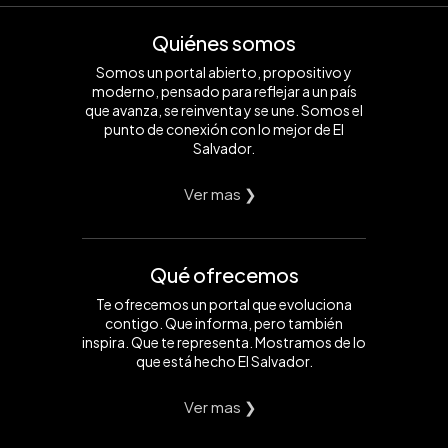
Quiénes somos
Somos un portal abierto, propositivo y
moderno, pensado para reflejar a un país
que avanza, se reinventa y se une. Somos el
punto de conexión con lo mejor de El
Salvador.
Ver mas ❯
Qué ofrecemos
Te ofrecemos un portal que evoluciona
contigo. Que informa, pero también
inspira. Que te representa. Mostramos de lo
que está hecho El Salvador.
Ver mas ❯