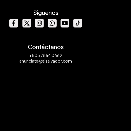
Síguenos
Contáctanos
+503 7854 0662
anunciate@elsalvador.com