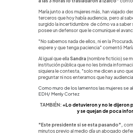
a las 3 horas lo trasladaron a Izalco"
contó 
María junto a dos mujeres más, han viajado d
terceros que hoy había audiencia, pero al sabe
surgido la incertidumbre de cómo va a saber si
posee un defensor que le comunique el avanc
"No sabemos nada de ellos, ni en la Procuradur
espere y que tenga paciencia" comentó Marí
Al igual que ella
Sandra
(nombre ficticio) se m
institución pública que no les brinda informac
siquiera le contesta, "solo me dicen a uno que
preguntar ni nos enteramos que hay audienci
Como muro de los lamentos las mujeres se ale
EDH/ Menly Cortez
TAMBIÉN:
«Lo detuvieron y no le dijeron 
y se quejan de poca inf
"Este presidente si se esta pasando",
come
minutos previo al medio día un abogado defen