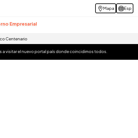
Mapa
Esp
rno Empresarial
ico Centenario
os a visitar el nuevo portal país donde coincidimos todos.