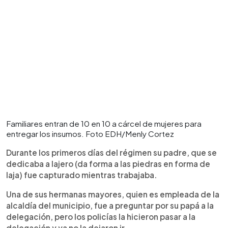
Familiares entran de 10 en 10 a cárcel de mujeres para
entregar los insumos. Foto EDH/Menly Cortez
Durante los primeros días del régimen su padre, que se
dedicaba a lajero (da forma a las piedras en forma de
laja) fue capturado mientras trabajaba.
Una de sus hermanas mayores, quien es empleada de la
alcaldía del municipio, fue a preguntar por su papá a la
delegación, pero los policías la hicieron pasar a la
delegación y ya no la dejaron ir.