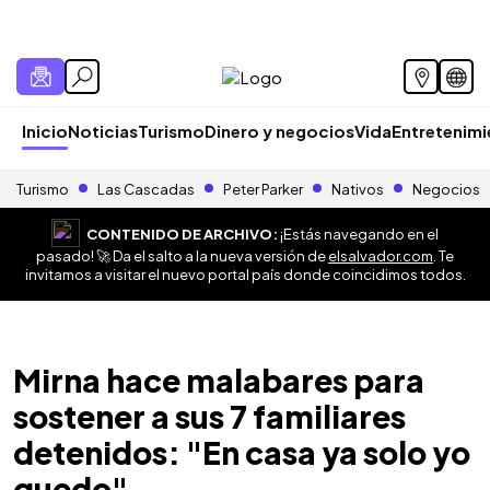
Inicio
Noticias
Turismo
Dinero y negocios
Vida
Entretenim
Turismo
Las Cascadas
Peter Parker
Nativos
Negocios
CONTENIDO DE ARCHIVO:
¡Estás navegando en el
pasado! 🚀 Da el salto a la nueva versión de
elsalvador.com
. Te
invitamos a visitar el nuevo portal país donde coincidimos todos.
Mirna hace malabares para
sostener a sus 7 familiares
detenidos: "En casa ya solo yo
quedo"