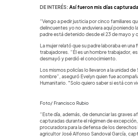
DE INTERÉS:
Así fueron mis días capturad
“Vengo a pedir justicia por cinco familiares q
delincuentes yo no anduviera aquí poniendo la 
padre está detenido desde el 23 de mayo y qu
La mujer relató que su padre laboraba en una 
trabajadores. “Él es un hombre trabajador, e
desmayó y perdió el conocimiento.
Los mismos policías lo llevaron a la unidad de
nombre”, aseguró Evelyn quien fue acompaña
Humanitario. "Solo quiero saber si está con v
Foto/ Francisco Rubio
“Este día, además, de denunciar las graves a
capturadas durante el régimen de excepción,
procuradora para la defensa de los derechos
agricultor José Alfonso Sandoval García, ca