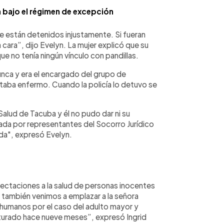
a bajo el régimen de excepción
ue están detenidos injustamente. Si fueran
cara”, dijo Evelyn. La mujer explicó que su
e no tenía ningún vínculo con pandillas.
finca y era el encargado del grupo de
staba enfermo. Cuando la policía lo detuvo se
 Salud de Tacuba y él no pudo dar ni su
da por representantes del Socorro Jurídico
ida", expresó Evelyn.
fectaciones a la salud de personas inocentes
 también venimos a emplazar a la señora
 humanos por el caso del adulto mayor y
pturado hace nueve meses”, expresó Ingrid