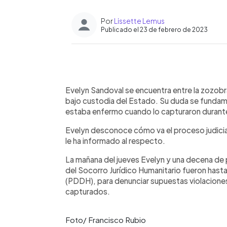
Por
Lissette Lemus
Publicado el 23 de febrero de 2023
0:00
Facebook
Twitter
►
Escuchar artículo
Evelyn Sandoval se encuentra entre la zozobr
bajo custodia del Estado. Su duda se fundam
estaba enfermo cuando lo capturaron durant
Evelyn desconoce cómo va el proceso judicial
le ha informado al respecto.
La mañana del jueves Evelyn y una decena d
del Socorro Jurídico Humanitario fueron has
(PDDH), para denunciar supuestas violacione
capturados.
Foto/ Francisco Rubio