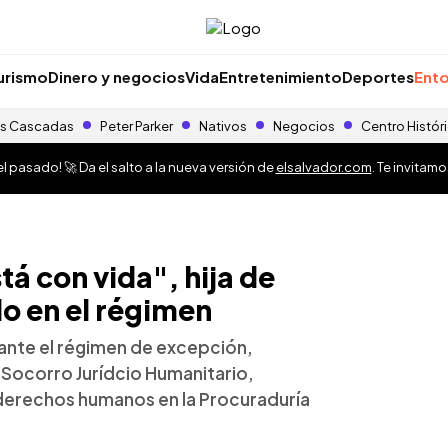
urismo
Dinero y negocios
Vida
Entretenimiento
Deportes
Ento
s Cascadas
Peter Parker
Nativos
Negocios
Centro Histór
 pasado! 🚀 Da el salto a la nueva versión de
elsalvador.com
. Te invitam
tá con vida", hija de
o en el régimen
ante el régimen de excepción,
ocorro Jurídcio Humanitario,
derechos humanos en la Procuraduría