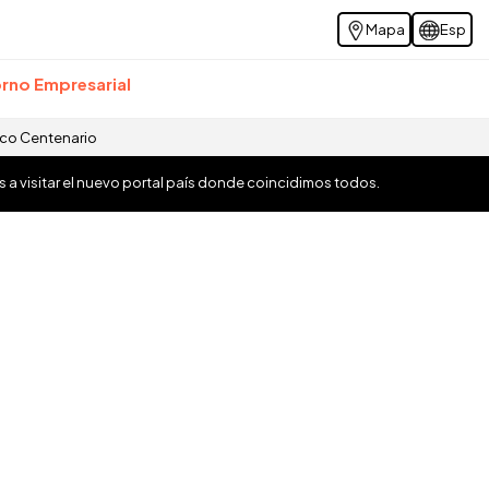
Mapa
Esp
rno Empresarial
ico Centenario
os a visitar el nuevo portal país donde coincidimos todos.