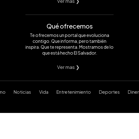
Ver mas ❯
Qué ofrecemos
Te ofrecemos un portal que evoluciona
contigo. Que informa, pero también
inspira. Que te representa. Mostramos de lo
que está hecho El Salvador.
Ver mas ❯
smo
Noticias
Vida
Entretenimiento
Deportes
Dine